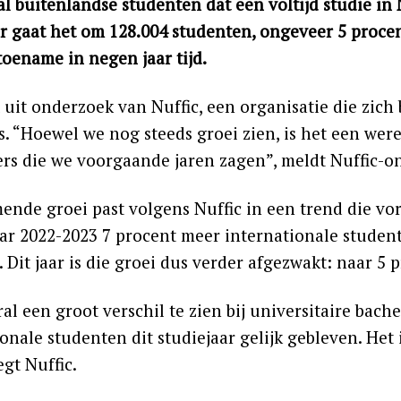
l buitenlandse studenten dat een voltijd studie in 
ar gaat het om 128.004 studenten, ongeveer 5 procen
toename in negen jaar tijd.
t uit onderzoek van Nuffic, een organisatie die zic
. “Hoewel we nog steeds groei zien, is het een were
fers die we voorgaande jaren zagen”, meldt Nuffic-o
nde groei past volgens Nuffic in een trend die vori
aar 2022-2023 7 procent meer internationale studen
 Dit jaar is die groei dus verder afgezwakt: naar 5 
ral een groot verschil te zien bij universitaire bach
onale studenten dit studiejaar gelijk gebleven. Het i
egt Nuffic.