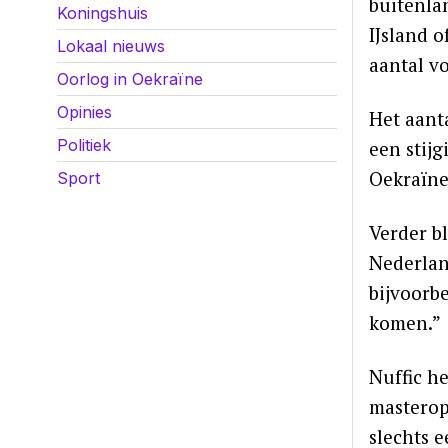
buitenla
Koningshuis
IJsland o
Lokaal nieuws
aantal vo
Oorlog in Oekraïne
Opinies
Het aant
Politiek
een stij
Oekraïne
Sport
Verder b
Nederlan
bijvoorbe
komen.”
Nuffic h
masterop
slechts 