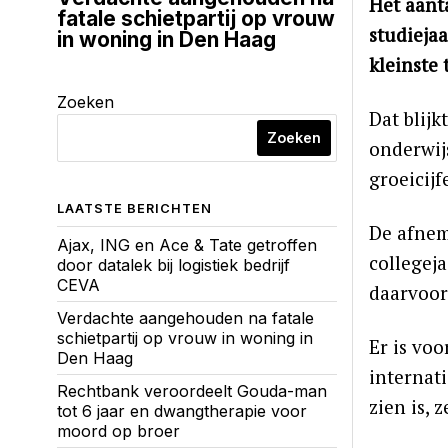
Het aanta
fatale schietpartij op vrouw
studieja
in woning in Den Haag
kleinste 
Zoeken
Dat blijk
Zoeken
onderwijs
groeicij
LAATSTE BERICHTEN
De afneme
Ajax, ING en Ace & Tate getroffen
collegej
door datalek bij logistiek bedrijf
CEVA
daarvoor.
Verdachte aangehouden na fatale
schietpartij op vrouw in woning in
Er is voo
Den Haag
internati
Rechtbank veroordeelt Gouda-man
zien is, z
tot 6 jaar en dwangtherapie voor
moord op broer