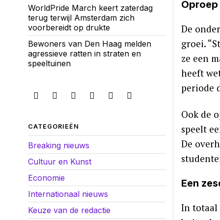
Oproep 
WorldPride March keert zaterdag
terug terwijl Amsterdam zich
voorbereidt op drukte
De onder
groei. “
Bewoners van Den Haag melden
agressieve ratten in straten en
ze een m
speeltuinen
heeft we
periode d
Ook de o
CATEGORIEËN
speelt ee
De overh
Breaking nieuws
studente
Cultuur en Kunst
Economie
Een zes
Internationaal nieuws
In totaa
Keuze van de redactie