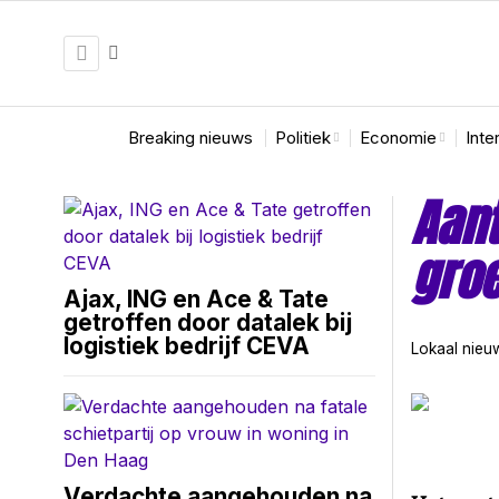
Breaking nieuws
Politiek
Economie
Inte
Aant
groe
Ajax, ING en Ace & Tate
getroffen door datalek bij
logistiek bedrijf CEVA
Lokaal nieu
Verdachte aangehouden na