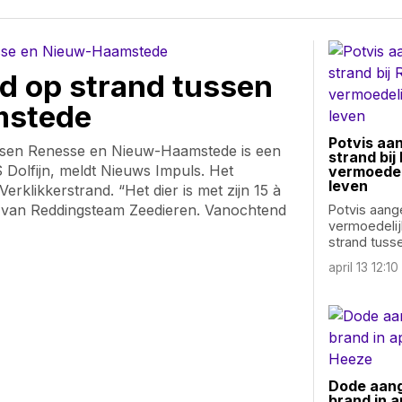
d op strand tussen
mstede
Potvis aa
ssen Renesse en Nieuw-Haamstede is een
strand bij
 Dolfijn, meldt Nieuws Impuls. Het
vermoedeli
leven
rklikkerstrand. “Het dier is met zijn 15 à
le van Reddingsteam Zeedieren. Vanochtend
Potvis aang
vermoedeli
strand tuss
april 13 12:10
Dode aang
brand in 