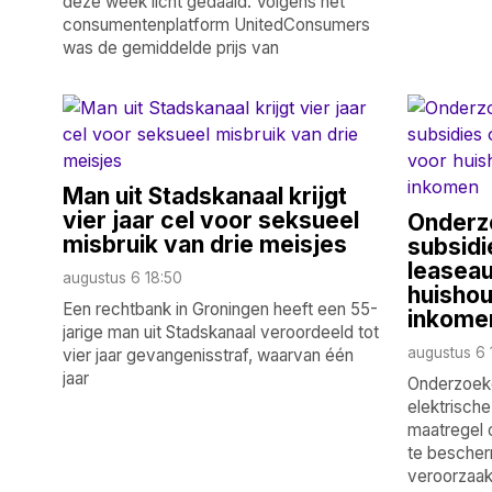
deze week licht gedaald. Volgens het
consumentenplatform UnitedConsumers
was de gemiddelde prijs van
Man uit Stadskanaal krijgt
vier jaar cel voor seksueel
Onderzo
misbruik van drie meisjes
subsidi
leaseau
augustus 6 18:50
huishou
Een rechtbank in Groningen heeft een 55-
inkome
jarige man uit Stadskanaal veroordeeld tot
augustus 6 
vier jaar gevangenisstraf, waarvan één
jaar
Onderzoeke
elektrische
maatregel
te bescher
veroorzaak