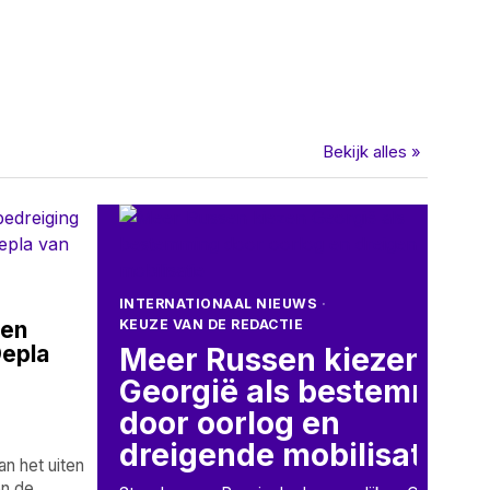
Bekijk alles »
INTERNATIONAAL NIEUWS
·
gen
KEUZE VAN DE REDACTIE
Depla
Meer Russen kiezen
Georgië als bestemming
door oorlog en
dreigende mobilisatie
n het uiten
en de