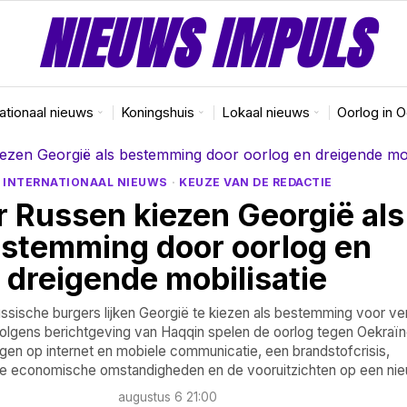
NIEUWS IMPULS
nationaal nieuws
Koningshuis
Lokaal nieuws
Oorlog in 
INTERNATIONAAL NIEUWS
·
KEUZE VAN DE REDACTIE
 Russen kiezen Georgië als
stemming door oorlog en
dreigende mobilisatie
sische burgers lijken Georgië te kiezen als bestemming voor ve
 Volgens berichtgeving van Haqqin spelen de oorlog tegen Oekraïn
gen op internet en mobiele communicatie, een brandstofcrisis,
e economische omstandigheden en de vooruitzichten op een ni
augustus 6 21:00