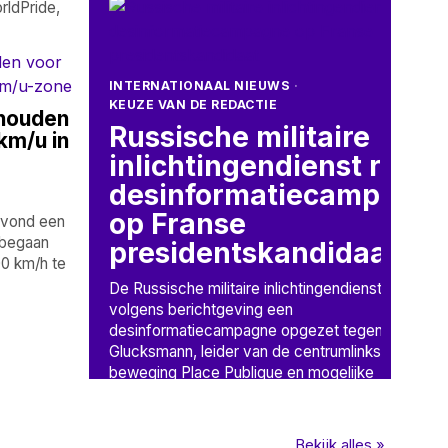
ldPride,
INTERNATIONAAL NIEUWS
·
KEUZE VAN DE REDACTIE
ehouden
Russische militaire
km/u in
inlichtingendienst richt
desinformatiecampagn
op Franse
avond een
 begaan
presidentskandidaat
00 km/h te
De Russische militaire inlichtingendienst heeft
volgens berichtgeving een
desinformatiecampagne opgezet tegen Raphaël
Glucksmann, leider van de centrumlinkse
beweging Place Publique en mogelijke
Bekijk alles »