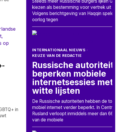
Steeds meer Russische burgers lijken Georgië te
kiezen als bestemming voor vertrek uit Rusland.
Volgens berichtgeving van Haqqin spelen de
oorlog tegen
INTERNATIONAAL NIEUWS
·
KEUZE VAN DE REDACTIE
Russische autoriteiten
+-
beperken mobiele
internetsessies met
witte lijsten
De Russische autoriteiten hebben de toegang tot
mobiel internet verder beperkt. In Centraal-
LGBTQ+ in
Rusland verloopt inmiddels meer dan 66 procent
uwt
van de mobiele