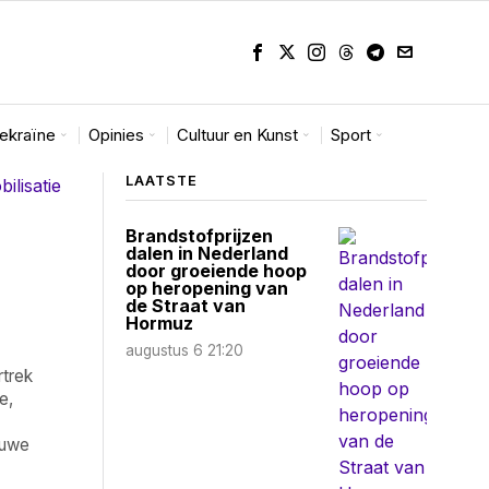
Oekraïne
Opinies
Cultuur en Kunst
Sport
LAATSTE
Brandstofprijzen
dalen in Nederland
door groeiende hoop
op heropening van
de Straat van
Hormuz
augustus 6 21:20
rtrek
e,
euwe