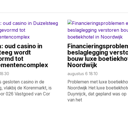
 oud casino in
Financieringsproble
teeg wordt
beslaglegging verst
rmd tot
bouw luxe boetiekhot
ementencomplex
Noordwijk
18:30
augustus 6 18:10
 gesloten casino in de
Problemen met luxe boetiekhot
, vlakbij de Korenmarkt, is
Noordwijk Het luxe boetiekhot
or 026 Vastgoed van Cor
Duynrijck, dat gepland was op 
van het