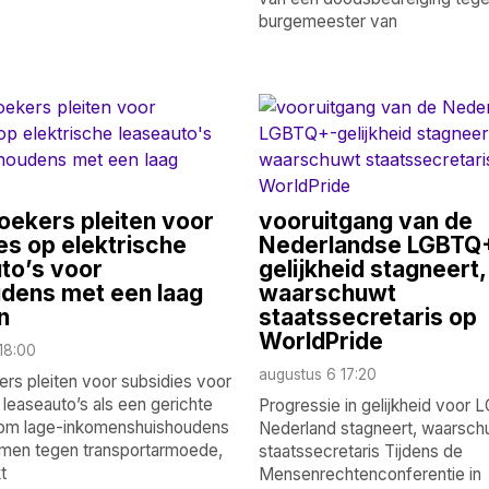
burgemeester van
ekers pleiten voor
vooruitgang van de
es op elektrische
Nederlandse LGBTQ
to’s voor
gelijkheid stagneert,
dens met een laag
waarschuwt
n
staatssecretaris op
WorldPride
18:00
augustus 6 17:20
rs pleiten voor subsidies voor
 leaseauto’s als een gerichte
Progressie in gelijkheid voor 
 om lage-inkomenshuishoudens
Nederland stagneert, waarsch
men tegen transportarmoede,
staatssecretaris Tijdens de
t
Mensenrechtenconferentie in