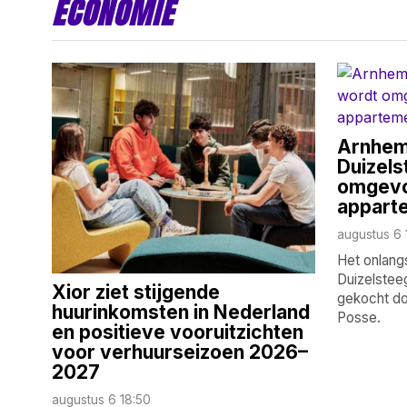
ECONOMIE
Arnhem:
Duizels
omgevo
appart
augustus 6 
Het onlangs
Duizelsteeg
Xior ziet stijgende
gekocht do
huurinkomsten in Nederland
Posse.
en positieve vooruitzichten
voor verhuurseizoen 2026–
2027
augustus 6 18:50