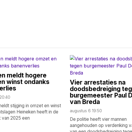
en meldt hogere
en winst ondanks
Vier arrestaties na
rlies
doodsbedreiging te
burgemeester Paul 
20:40
van Breda
ldt stijging in omzet en winst
augustus 6 19:50
tslagen Heineken heeft in de
ft van 2025 een
De politie heeft vier mannen
aangehouden op verdenking va
van een doodsbedreiging teg