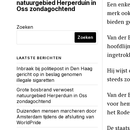
natuurgebied Herperduin in
Een enke
Oss zondagochtend
merk ook
bieden g
Zoeken
Van der 
Zoeken
hoofdlij
ingetrokk
LAATSTE BERICHTEN
Inbraak bij politiepost in Den Haag
Hij wijs
gericht op in beslag genomen
steeds z
illegale sigaretten
Grote bosbrand verwoest
Van der 
natuurgebied Herperduin in Oss
zondagochtend
voor hem
Duizenden mensen marcheren door
het Rode
Amsterdam tijdens de afsluiting van
WorldPride
De staat