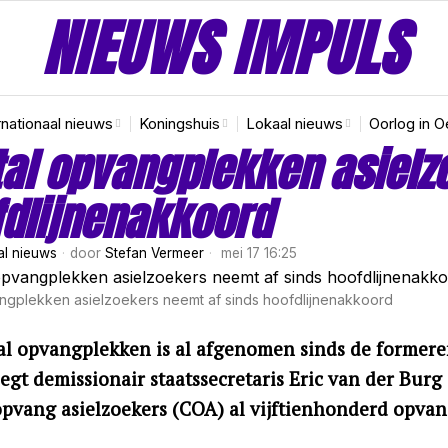
NIEUWS IMPULS
rnationaal nieuws
Koningshuis
Lokaal nieuws
Oorlog in O
al opvangplekken asielz
dlijnenakkoord
al nieuws
door
Stefan Vermeer
mei 17 16:25
ngplekken asielzoekers neemt af sinds hoofdlijnenakkoord
al opvangplekken is al afgenomen sinds de former
zegt demissionair staatssecretaris Eric van der Bur
pvang asielzoekers (COA) al vijftienhonderd opva