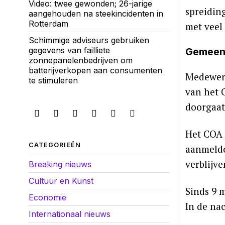
Video: twee gewonden; 26-jarige
spreidin
aangehouden na steekincidenten in
Rotterdam
met veel
Schimmige adviseurs gebruiken
gegevens van failliete
Gemeent
zonnepanelenbedrijven om
batterijverkopen aan consumenten
Medewerk
te stimuleren
van het 
doorgaat
Het COA 
CATEGORIEËN
aanmeldc
verblijv
Breaking nieuws
Cultuur en Kunst
Sinds 9 
Economie
In de na
Internationaal nieuws