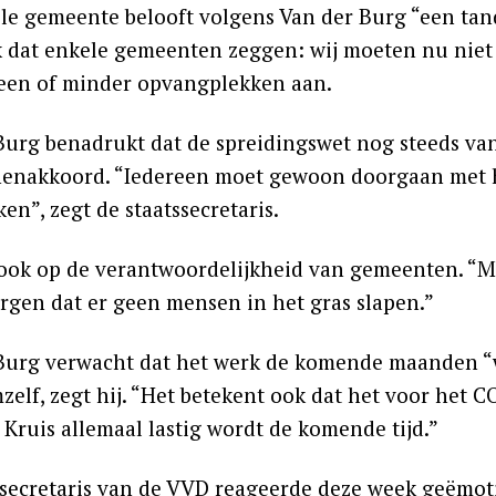
le gemeente belooft volgens Van der Burg “een tandj
 dat enkele gemeenten zeggen: wij moeten nu niet 
een of minder opvangplekken aan.
Burg benadrukt dat de spreidingswet nog steeds van 
nenakkoord. “Iedereen moet gewoon doorgaan met h
en”, zegt de staatssecretaris.
t ook op de verantwoordelijkheid van gemeenten. “M
orgen dat er geen mensen in het gras slapen.”
Burg verwacht dat het werk de komende maanden “wat
zelf, zegt hij. “Het betekent ook dat het voor het 
 Kruis allemaal lastig wordt de komende tijd.”
ssecretaris van de VVD reageerde deze week geëmot