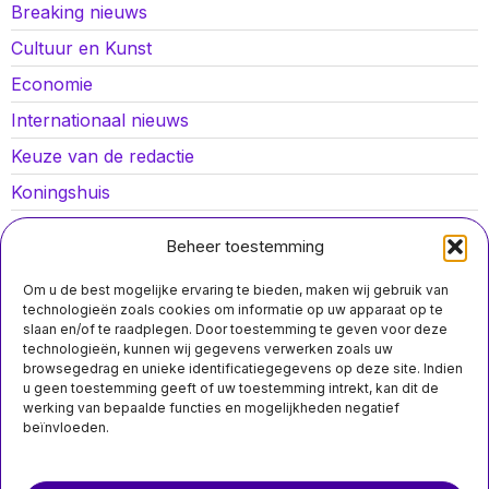
Breaking nieuws
Cultuur en Kunst
Economie
Internationaal nieuws
Keuze van de redactie
Koningshuis
Lokaal nieuws
Beheer toestemming
Oorlog in Oekraïne
Om u de best mogelijke ervaring te bieden, maken wij gebruik van
Opinies
technologieën zoals cookies om informatie op uw apparaat op te
slaan en/of te raadplegen. Door toestemming te geven voor deze
Politiek
technologieën, kunnen wij gegevens verwerken zoals uw
browsegedrag en unieke identificatiegegevens op deze site. Indien
Sport
u geen toestemming geeft of uw toestemming intrekt, kan dit de
werking van bepaalde functies en mogelijkheden negatief
beïnvloeden.
MIS HET NIET
Over ons
Contact