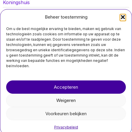
Koningshuis
Lokaal nieuws
Beheer toestemming
Oorlog in Oekraïne
Om u de best mogelijke ervaring te bieden, maken wij gebruik van
Opinies
technologieën zoals cookies om informatie op uw apparaat op te
slaan en/of te raadplegen. Door toestemming te geven voor deze
Politiek
technologieën, kunnen wij gegevens verwerken zoals uw
browsegedrag en unieke identificatiegegevens op deze site. Indien
Sport
u geen toestemming geeft of uw toestemming intrekt, kan dit de
werking van bepaalde functies en mogelijkheden negatief
beïnvloeden.
MIS HET NIET
Over ons
Contact
Psychiatrische
Accepteren
nieuwsimpuls.online
evaluatie verlengd
voor verdachte in
moord op Lisa;
Weigeren
proces start in
©
2026
- Alle rechten voorbehouden.
januari
Voorkeuren bekijken
De periode van
nieuwsimpuls.online
psychiatrische evaluatie
voor Chris Jude, de
Privacybeleid
verdachte