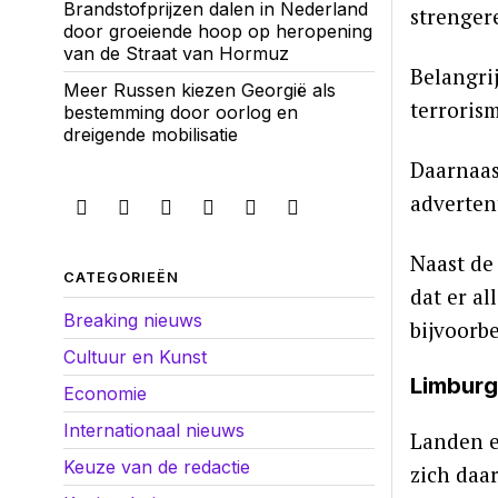
Brandstofprijzen dalen in Nederland
strenger
door groeiende hoop op heropening
van de Straat van Hormuz
Belangrij
Meer Russen kiezen Georgië als
terroris
bestemming door oorlog en
dreigende mobilisatie
Daarnaas
advertent
Naast de
CATEGORIEËN
dat er a
Breaking nieuws
bijvoorb
Cultuur en Kunst
Limburg
Economie
Internationaal nieuws
Landen e
Keuze van de redactie
zich daa