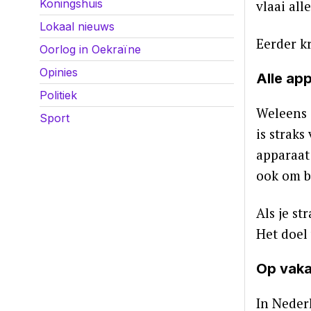
Koningshuis
vlaai all
Lokaal nieuws
Eerder k
Oorlog in Oekraïne
Opinies
Alle ap
Politiek
Weleens 
Sport
is straks
apparaat
ook om b
Als je st
Het doel
Op vaka
In Nederl