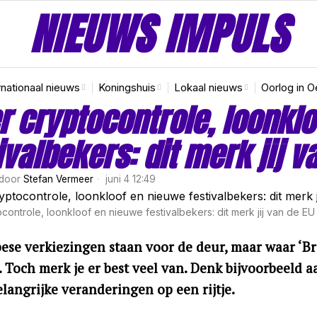
NIEUWS IMPULS
rnationaal nieuws
Koningshuis
Lokaal nieuws
Oorlog in O
 cryptocontrole, loonkl
ivalbekers: dit merk jij v
door
Stefan Vermeer
juni 4 12:49
controle, loonkloof en nieuwe festivalbekers: dit merk jij van de EU
se verkiezingen staan voor de deur, maar waar ‘Brus
. Toch merk je er best veel van. Denk bijvoorbeeld a
langrijke veranderingen op een rijtje.