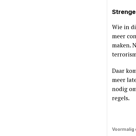
Strenge
Wie in di
meer con
maken. N
terroris
Daar kom
meer lat
nodig om
regels.
Voormalig 