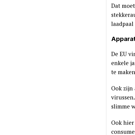
Dat moet
stekkera
laadpaal 
Apparat
De EU vi
enkele j
te maken
Ook zijn
virussen
slimme w
Ook hier
consumen