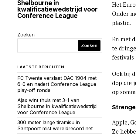
Shelbourne in
Het Euro
kwalificatiewedstrijd voor
Onder me
Conference League
plastic.
Zoeken
En met d
Zoeken
te dringe
festivals
LAATSTE BERICHTEN
Ook bij 
FC Twente verslaat DAC 1904 met
dop die j
6-0 en nadert Conference League
play-off ronde
op sommi
Ajax wint thuis met 3-1 van
Shelbourne in kwalificatiewedstrijd
Strenge
voor Conference League
Apple, Go
300 meter lange tiramisu in
Santpoort mist wereldrecord net
Ze hebbe