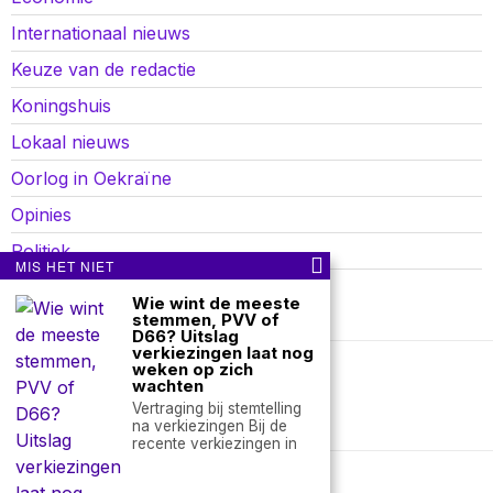
Internationaal nieuws
Keuze van de redactie
Koningshuis
Lokaal nieuws
Oorlog in Oekraïne
Opinies
Politiek
MIS HET NIET
Sport
Wie wint de meeste
stemmen, PVV of
D66? Uitslag
verkiezingen laat nog
weken op zich
wachten
Over ons
Contact
Vertraging bij stemtelling
na verkiezingen Bij de
nieuwsimpuls.online
recente verkiezingen in