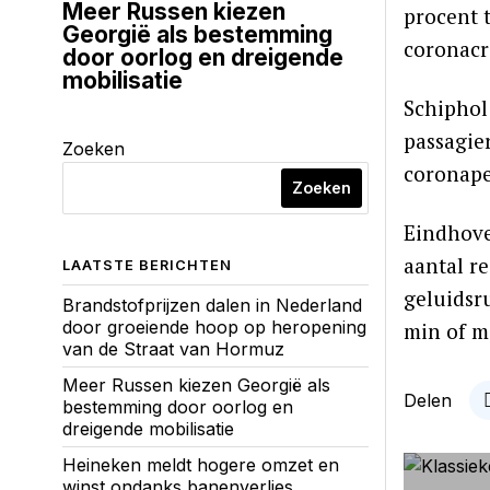
Meer Russen kiezen
procent t
Georgië als bestemming
coronacri
door oorlog en dreigende
mobilisatie
Schiphol
passagier
Zoeken
coronape
Zoeken
Eindhove
aantal r
LAATSTE BERICHTEN
geluidsr
Brandstofprijzen dalen in Nederland
door groeiende hoop op heropening
min of me
van de Straat van Hormuz
Meer Russen kiezen Georgië als
Delen
bestemming door oorlog en
dreigende mobilisatie
Heineken meldt hogere omzet en
winst ondanks banenverlies