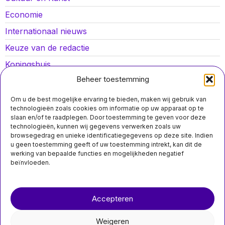
Economie
Internationaal nieuws
Keuze van de redactie
Koningshuis
Beheer toestemming
Lokaal nieuws
Oorlog in Oekraïne
Om u de best mogelijke ervaring te bieden, maken wij gebruik van
technologieën zoals cookies om informatie op uw apparaat op te
Opinies
slaan en/of te raadplegen. Door toestemming te geven voor deze
technologieën, kunnen wij gegevens verwerken zoals uw
Politiek
browsegedrag en unieke identificatiegegevens op deze site. Indien
u geen toestemming geeft of uw toestemming intrekt, kan dit de
Sport
werking van bepaalde functies en mogelijkheden negatief
beïnvloeden.
Over ons
Contact
Accepteren
nieuwsimpuls.online
Weigeren