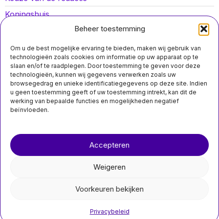
Koningshuis
Beheer toestemming
Lokaal nieuws
Oorlog in Oekraïne
Om u de best mogelijke ervaring te bieden, maken wij gebruik van
technologieën zoals cookies om informatie op uw apparaat op te
Opinies
slaan en/of te raadplegen. Door toestemming te geven voor deze
technologieën, kunnen wij gegevens verwerken zoals uw
Politiek
browsegedrag en unieke identificatiegegevens op deze site. Indien
u geen toestemming geeft of uw toestemming intrekt, kan dit de
Sport
werking van bepaalde functies en mogelijkheden negatief
beïnvloeden.
Over ons
Contact
Accepteren
nieuwsimpuls.online
Weigeren
©
2026
- Alle rechten voorbehouden.
Voorkeuren bekijken
nieuwsimpuls.online
Privacybeleid