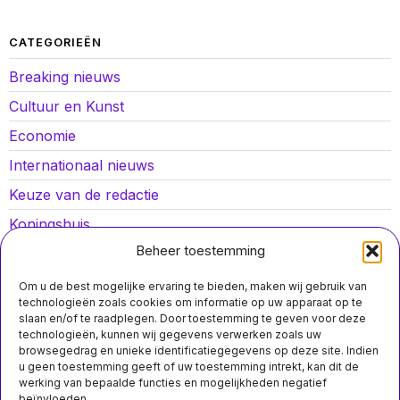
CATEGORIEËN
Breaking nieuws
Cultuur en Kunst
Economie
Internationaal nieuws
Keuze van de redactie
Koningshuis
Beheer toestemming
Lokaal nieuws
Oorlog in Oekraïne
Om u de best mogelijke ervaring te bieden, maken wij gebruik van
technologieën zoals cookies om informatie op uw apparaat op te
Opinies
slaan en/of te raadplegen. Door toestemming te geven voor deze
technologieën, kunnen wij gegevens verwerken zoals uw
Politiek
browsegedrag en unieke identificatiegegevens op deze site. Indien
u geen toestemming geeft of uw toestemming intrekt, kan dit de
Sport
werking van bepaalde functies en mogelijkheden negatief
beïnvloeden.