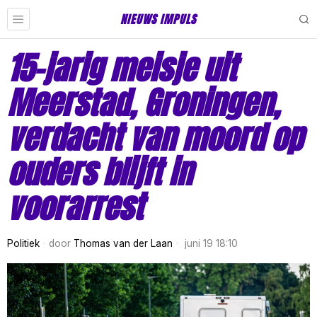
NIEUWS IMPULS
15-jarig meisje uit
Meerstad, Groningen,
verdacht van moord op
ouders blijft in
voorarrest
Politiek
door
Thomas van der Laan
juni 19 18:10