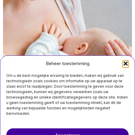
Beheer toestemming
Om u de best mogelijke ervaring te bieden, maken wij gebruik van
technologieën zoals cookies om informatie op uw apparaat op te
slaan en/of te raadplegen. Door toestemming te geven voor deze
technologieën, kunnen wij gegevens verwerken zoals uw
juli 1 10:50
browsegedrag en unieke identificatiegegevens op deze site. Indien
PFAS aangetroffen in alle Nederlandse
u geen toestemming geeft of uw toestemming intrekt, kan dit de
moedermelkmonsters, maar niveaus dalen sinds 2014
werking van bepaalde functies en mogelijkheden negatief
beïnvloeden.
MIS HET NIET
Over ons
Contact
Betalingspauze voor