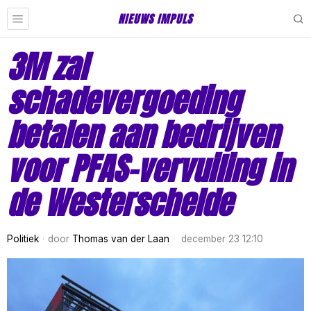
NIEUWS IMPULS
3M zal
schadevergoeding
betalen aan bedrijven
voor PFAS-vervuiling in
de Westerschelde
Politiek
door
Thomas van der Laan
december 23 12:10