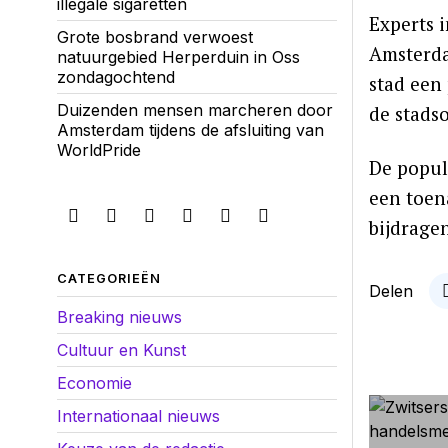
illegale sigaretten
Experts 
Grote bosbrand verwoest
Amsterda
natuurgebied Herperduin in Oss
zondagochtend
stad een
Duizenden mensen marcheren door
de stads
Amsterdam tijdens de afsluiting van
WorldPride
De popul
een toen
bijdrage
CATEGORIEËN
Delen
Breaking nieuws
Cultuur en Kunst
Economie
Internationaal nieuws