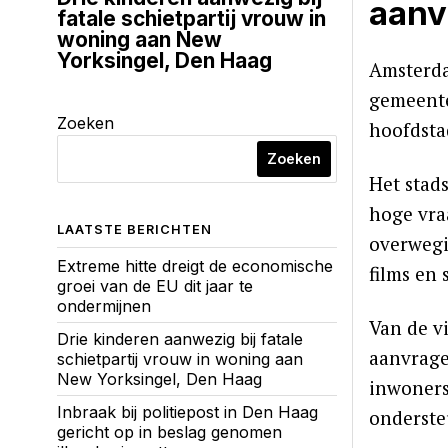
aanv
fatale schietpartij vrouw in
woning aan New
Yorksingel, Den Haag
Amsterda
gemeente
Zoeken
hoofdsta
Zoeken
Het stad
hoge vra
LAATSTE BERICHTEN
overwegi
Extreme hitte dreigt de economische
films en 
groei van de EU dit jaar te
ondermijnen
Van de v
Drie kinderen aanwezig bij fatale
aanvrage
schietpartij vrouw in woning aan
New Yorksingel, Den Haag
inwoners
Inbraak bij politiepost in Den Haag
onderste
gericht op in beslag genomen