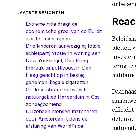
onbekend
LAATSTE BERICHTEN
Reac
Extreme hitte dreigt de
economische groei van de EU dit
Beleidsm
jaar te ondermijnen
Drie kinderen aanwezig bij fatale
pleiten 
schietpartij vrouw in woning aan
invester
New Yorksingel, Den Haag
terug te
Inbraak bij politiepost in Den
militair
Haag gericht op in beslag
genomen illegale sigaretten
Grote bosbrand verwoest
Daarnaas
natuurgebied Herperduin in Oss
samenwer
zondagochtend
efficiënt
Duizenden mensen marcheren
defensie
door Amsterdam tijdens de
afsluiting van WorldPride
nationale