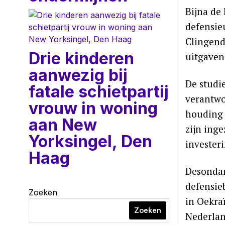
Bijna de
defensie
Clingend
Drie kinderen
uitgaven
aanwezig bij
De studi
fatale schietpartij
verantwo
vrouw in woning
houding 
aan New
zijn inge
Yorksingel, Den
invester
Haag
Desondan
defensie
Zoeken
in Oekra
Zoeken
Nederlan