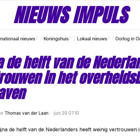
NIEUWS IMPULS
rnationaal nieuws
Koningshuis
Lokaal nieuws
Oorlog in O
a de helft van de Nederla
rouwen in het overheidsb
aven
or
Thomas van der Laan
juni 29 07:10