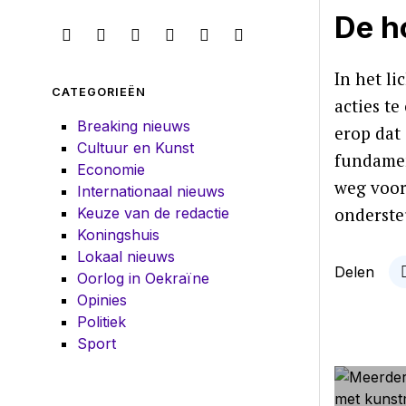
De h
In het l
CATEGORIEËN
acties t
Breaking nieuws
erop dat
Cultuur en Kunst
fundamen
Economie
weg vooru
Internationaal nieuws
onderste
Keuze van de redactie
Koningshuis
Lokaal nieuws
Delen
Oorlog in Oekraïne
Opinies
Politiek
Sport