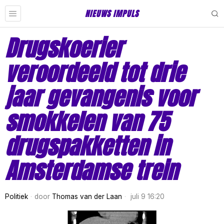
NIEUWS IMPULS
Drugskoerier
veroordeeld tot drie
jaar gevangenis voor
smokkelen van 75
drugspakketten in
Amsterdamse trein
Politiek
door
Thomas van der Laan
juli 9 16:20