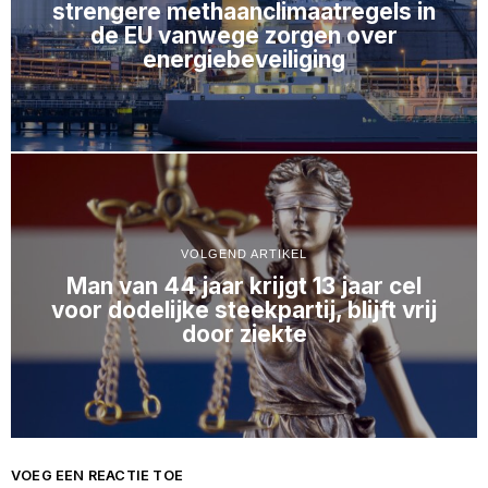
strengere methaanclimaatregels in
de EU vanwege zorgen over
energiebeveiliging
VOLGEND ARTIKEL
Man van 44 jaar krijgt 13 jaar cel
voor dodelijke steekpartij, blijft vrij
door ziekte
VOEG EEN REACTIE TOE