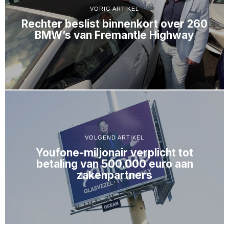
VORIG ARTIKEL
Rechter beslist binnenkort over 260
BMW’s van Fremantle Highway
VOLGEND ARTIKEL
Youfone-miljonair verplicht tot
betaling van 500.000 euro aan
zakenpartners