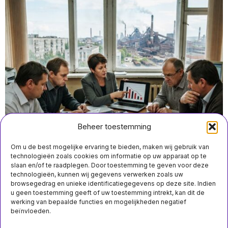
Beheer toestemming
Om u de best mogelijke ervaring te bieden, maken wij gebruik van
technologieën zoals cookies om informatie op uw apparaat op te
slaan en/of te raadplegen. Door toestemming te geven voor deze
technologieën, kunnen wij gegevens verwerken zoals uw
augustus 5 18:30
browsegedrag en unieke identificatiegegevens op deze site. Indien
Kremlinbeleid laat reële inkomsten van 65 Russische
u geen toestemming geeft of uw toestemming intrekt, kan dit de
regio’s dalen
werking van bepaalde functies en mogelijkheden negatief
beïnvloeden.