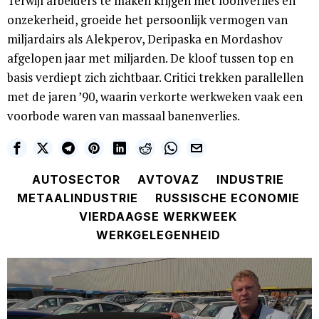
Terwijl arbeiders te maken krijgen met loonverlies en
onzekerheid, groeide het persoonlijk vermogen van
miljardairs als Alekperov, Deripaska en Mordashov
afgelopen jaar met miljarden. De kloof tussen top en
basis verdiept zich zichtbaar. Critici trekken parallellen
met de jaren ’90, waarin verkorte werkweken vaak een
voorbode waren van massaal banenverlies.
AUTOSECTOR
AVTOVAZ
INDUSTRIE
METAALINDUSTRIE
RUSSISCHE ECONOMIE
VIERDAAGSE WERKWEEK
WERKGELEGENHEID