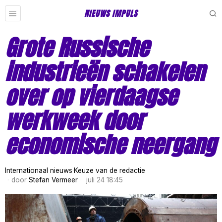
NIEUWS IMPULS
Grote Russische
industrieën schakelen
over op vierdaagse
werkweek door
economische neergang
Internationaal nieuws
·
Keuze van de redactie
door
Stefan Vermeer
juli 24 18:45