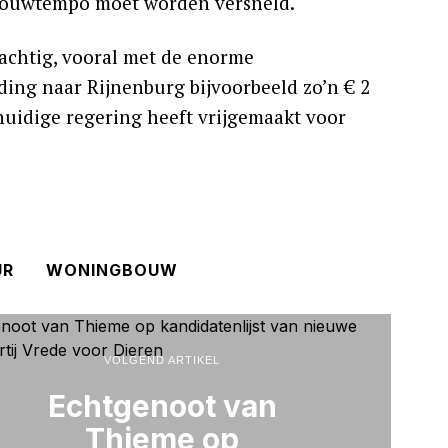
et bouwtempo moet worden versneld.
elachtig, vooral met de enorme
ding naar Rijnenburg bijvoorbeeld zo’n € 2
e huidige regering heeft vrijgemaakt voor
UR
WONINGBOUW
VOLGEND ARTIKEL
Echtgenoot van
Thieme op