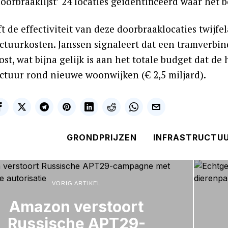
doorbraaklijst’ 24 locaties geïdentificeerd waar h
ft de effectiviteit van deze doorbraaklocaties twijf
uctuurkosten. Janssen signaleert dat een tramverbin
ost, wat bijna gelijk is aan het totale budget dat d
uctuur rond nieuwe woonwijken (€ 2,5 miljard).
GRONDPRIJZEN
INFRASTRUCTU
VORIG ARTIKEL
Amazon verstoort
Russische APT29-