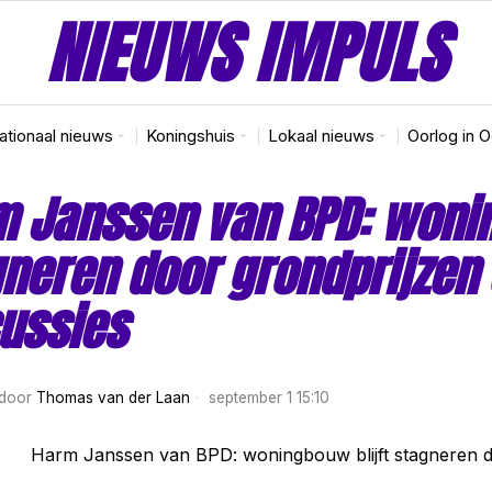
NIEUWS IMPULS
nationaal nieuws
Koningshuis
Lokaal nieuws
Oorlog in 
 Janssen van BPD: wonin
neren door grondprijzen 
ussies
door
Thomas van der Laan
september 1 15:10