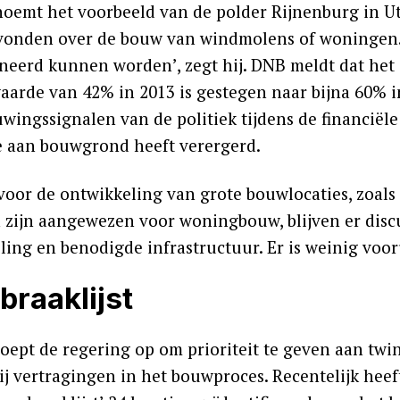
noemt het voorbeeld van de polder Rijnenburg in U
vonden over de bouw van windmolens of woningen. 
neerd kunnen worden’, zegt hij. DNB meldt dat het 
arde van 42% in 2013 is gestegen naar bijna 60% in 
ingssignalen van de politiek tijdens de financiële 
e aan bouwgrond heeft verergerd.
t voor de ontwikkeling van grote bouwlocaties, zoal
 zijn aangewezen voor woningbouw, blijven er discus
ling en benodigde infrastructuur. Er is weinig voor
braaklijst
oept de regering op om prioriteit te geven aan twint
bij vertragingen in het bouwproces. Recentelijk he