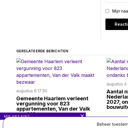
Mijn na
GERELATEERDE BERICHTEN
augustus 4 
augustus 6 17:30
Aantal 
Nederlan
Gemeente Haarlem verleent
2027, o
vergunning voor 823
bouwuit
appartementen, Van der Valk
maakt bezwaar
MIS HET NIET
Beheer toeste
KLM-stewardess