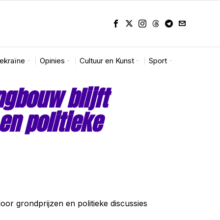
Oekraïne
Opinies
Cultuur en Kunst
Sport
gbouw blijft
en politieke