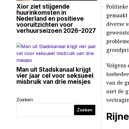
Politiek
Xior ziet stijgende
huurinkomsten in
gemaakt 
Nederland en positieve
diverse s
vooruitzichten voor
verhuurseizoen 2026–2027
gewenste
probleme
grondpri
Volgens 
Man uit Stadskanaal krijgt
toebedee
vier jaar cel voor seksueel
misbruik van drie meisjes
van de g
niet de 
vertragi
Zoeken
Zoeken
Rijn