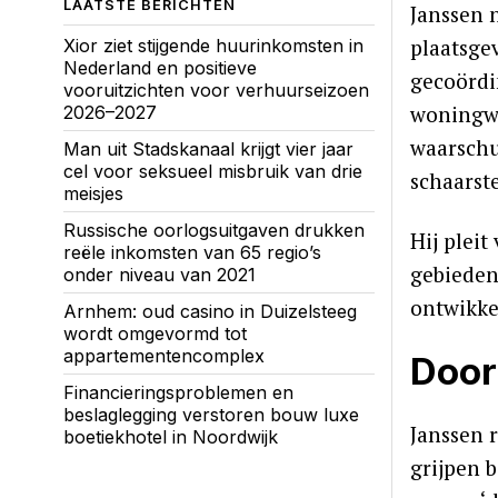
LAATSTE BERICHTEN
Janssen 
plaatsge
Xior ziet stijgende huurinkomsten in
Nederland en positieve
gecoördi
vooruitzichten voor verhuurseizoen
woningwa
2026–2027
waarschuw
Man uit Stadskanaal krijgt vier jaar
cel voor seksueel misbruik van drie
schaarst
meisjes
Russische oorlogsuitgaven drukken
Hij plei
reële inkomsten van 65 regio’s
gebieden
onder niveau van 2021
ontwikke
Arnhem: oud casino in Duizelsteeg
wordt omgevormd tot
appartementencomplex
Door
Financieringsproblemen en
beslaglegging verstoren bouw luxe
Janssen r
boetiekhotel in Noordwijk
grijpen 