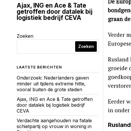
De Europ
Ajax, ING en Ace & Tate
bondgeno
getroffen door datalek bij
logistiek bedrijf CEVA
graan de
Verder m
Zoeken
Europese
Zoeken
Rusland 
groeide 
LAATSTE BERICHTEN
goedkoop
Onderzoek: Nederlanders gaven
minder uit tijdens extreme hitte,
verstore
vooral buiten de grote steden
Ajax, ING en Ace & Tate getroffen
Eerder w
door datalek bij logistiek bedrijf
in onder
CEVA
Verdachte aangehouden na fatale
Rusland
schietpartij op vrouw in woning in