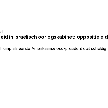
el
id in Israëlisch oorlogskabinet: oppositielei