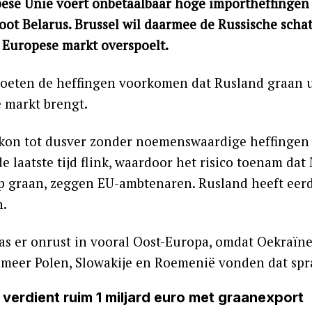
ese Unie voert onbetaalbaar hoge importheffingen 
ot Belarus. Brussel wil daarmee de Russische scha
 Europese markt overspoelt.
oeten de heffingen voorkomen dat Rusland graan u
 markt brengt.
kon tot dusver zonder noemenswaardige heffingen 
de laatste tijd flink, waardoor het risico toenam da
 graan, zeggen EU-ambtenaren. Rusland heeft eer
n.
as er onrust in vooral Oost-Europa, omdat Oekraïne
 meer Polen, Slowakije en Roemenië vonden dat spra
 verdient ruim 1 miljard euro met graanexport