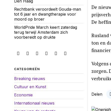
Den Haag
De nieuw
Rechtbank veroordeelt Gouda-man
prijsverh
tot 6 jaar en dwangtherapie voor
moord op broer
De heffin
WorldPride March keert zaterdag
terug terwijl Amsterdam zich
Rusland 
voorbereidt op drukte
ton en d
financier
Volgens 
CATEGORIEËN
zorgen. 
verbruik
Breaking nieuws
Cultuur en Kunst
Delen
Economie
Internationaal nieuws