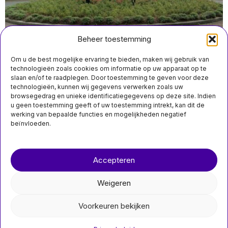
Beheer toestemming
Om u de best mogelijke ervaring te bieden, maken wij gebruik van
MIS HET NIET
technologieën zoals cookies om informatie op uw apparaat op te
slaan en/of te raadplegen. Door toestemming te geven voor deze
oktober 29 18:21
Nederlandse minister
technologieën, kunnen wij gegevens verwerken zoals uw
van Buitenlandse
Rechtbank: geen bewijs van verband tussen
browsegedrag en unieke identificatiegegevens op deze site. Indien
Zaken roept
mishandeling en dood man uit Leek tijdens
u geen toestemming geeft of uw toestemming intrekt, kan dit de
Israëlische
nieuwjaarsnacht
werking van bepaalde functies en mogelijkheden negatief
ambassadeur over
mishandeling van
beïnvloeden.
Gaza-vlootactivisten
Nederlands Minister van
Over ons
Contact
Buitenlandse Zaken roept
Israëlische ambassadeur
Accepteren
nieuwsimpuls.online
op vanwege
Weigeren
©
2026
- Alle rechten voorbehouden.
Voorkeuren bekijken
nieuwsimpuls.online