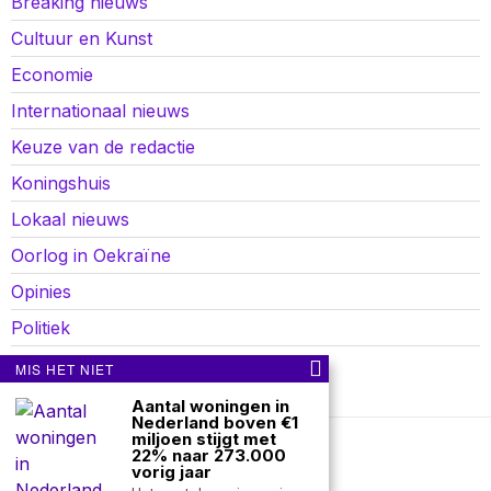
Breaking nieuws
Cultuur en Kunst
Economie
Internationaal nieuws
Keuze van de redactie
Koningshuis
Lokaal nieuws
Oorlog in Oekraïne
Opinies
Politiek
Sport
MIS HET NIET
Aantal woningen in
Nederland boven €1
miljoen stijgt met
22% naar 273.000
Over ons
Contact
vorig jaar