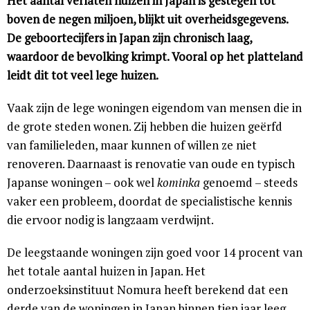
Het aantal verlaten huizen in Japan is gestegen tot
boven de negen miljoen, blijkt uit overheidsgegevens.
De geboortecijfers in Japan zijn chronisch laag,
waardoor de bevolking krimpt. Vooral op het platteland
leidt dit tot veel lege huizen.
Vaak zijn de lege woningen eigendom van mensen die in
de grote steden wonen. Zij hebben die huizen geërfd
van familieleden, maar kunnen of willen ze niet
renoveren. Daarnaast is renovatie van oude en typisch
Japanse woningen – ook wel
kominka
genoemd – steeds
vaker een probleem, doordat de specialistische kennis
die ervoor nodig is langzaam verdwijnt.
De leegstaande woningen zijn goed voor 14 procent van
het totale aantal huizen in Japan. Het
onderzoeksinstituut Nomura heeft berekend dat een
derde van de woningen in Japan binnen tien jaar leeg