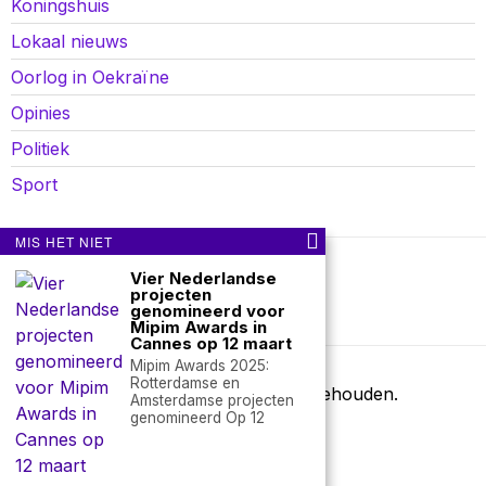
Koningshuis
Lokaal nieuws
Oorlog in Oekraïne
Opinies
Politiek
Sport
MIS HET NIET
Vier Nederlandse
Over ons
Contact
projecten
genomineerd voor
nieuwsimpuls.online
Mipim Awards in
Cannes op 12 maart
Mipim Awards 2025:
Rotterdamse en
©
2026
- Alle rechten voorbehouden.
Amsterdamse projecten
genomineerd Op 12
nieuwsimpuls.online