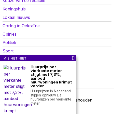
Keuze van de redactie
Koningshuis
Lokaal nieuws
Oorlog in Oekraïne
Opinies
Politiek
Sport
MIS HET NIET
Huurprijs per
vierkante meter
Over ons
Contact
stijgt met 7,3%,
aanbod
huurwoningen krimpt
nieuwsimpuls.online
verder
Huurprijzen in Nederland
stijgen opnieuw De
huurprijzen per vierkante
©
2026
- Alle rechten voorbehouden.
meter
nieuwsimpuls.online