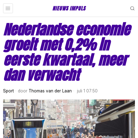
NIEUWS IMPULS
Nederlandse economie
groeit met 0,2% in
eerste kwartaal, meer
dan verwacht
Sport
door
Thomas van der Laan
juli 1 07:50