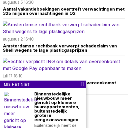
augustus 5 16:30
Aantal vakantieboekingen overtreft verwachtingen met
325 miljoen overnachtingen in Q2
augustus 2 16:40
Amsterdamse rechtbank verwerpt schadeclaim van
Shell wegens te lage plasticgasprijzen
juli 17 18:10
Rechter verplicht ING om details van overeenkomst
MIS HET NIET
met Google Pay openbaar te maken
Binnenstedelijke
nieuwbouw meer
gericht op kleinere
Over ons
Contact
huurappartementen,
buitenstedelijk
grotere
nieuwsimpuls.online
eengezinswoningen
Buitenstedelijk heeft de