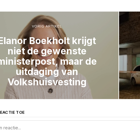
VORIG ARTIKEL
Elanor Boekholt krijgt
niet de gewenste
ministerpost, maar de
uitdaging van
Volkshuisvesting
EACTIE TOE