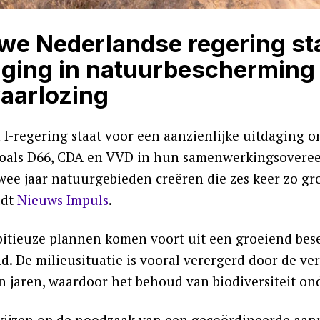
we Nederlandse regering st
aging in natuurbescherming 
aarlozing
n I-regering staat voor een aanzienlijke uitdaging 
oals D66, CDA en VVD in hun samenwerkingsoveree
wee jaar natuurgebieden creëren die zes keer zo gr
ldt
Nieuws Impuls
.
itieuze plannen komen voort uit een groeiend besef
d. De milieusituatie is vooral verergerd door de v
n jaren, waardoor het behoud van biodiversiteit ond
wijzen op de noodzaak van een gecoördineerde aanp