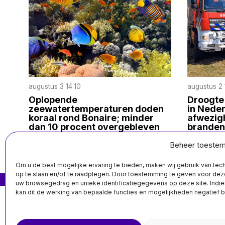
augustus 3 14:10
augustus 2 
Oplopende
Droogte
zeewatertemperaturen doden
in Nede
koraal rond Bonaire; minder
afwezig
dan 10 procent overgebleven
branden
Beheer toeste
Om u de best mogelijke ervaring te bieden, maken wij gebruik van te
op te slaan en/of te raadplegen. Door toestemming te geven voor de
MIS HET NIET
uw browsegedrag en unieke identificatiegegevens op deze site. Indie
kan dit de werking van bepaalde functies en mogelijkheden negatief 
Agent vervolgd
voor schieten op
automobilist
tijdens controle in