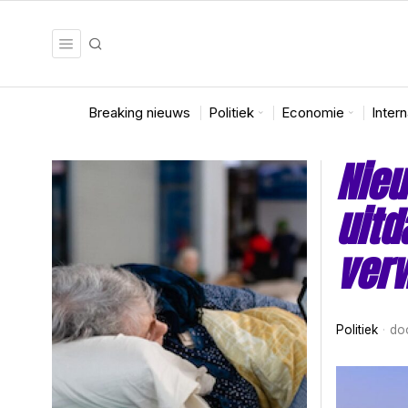
Breaking nieuws
Politiek
Economie
Inter
Nieu
uitd
verw
Politiek
do