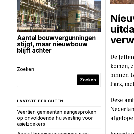
Nieu
uitd
verw
Aantal bouwvergunningen
stijgt, maar nieuwbouw
blijft achter
De Jette
komen, z
Zoeken
binnen t
Zoeken
Park, me
Deze amb
LAATSTE BERICHTEN
Nederlan
Veertien gemeenten aangesproken
afgelope
op onvoldoende huisvesting voor
asielzoekers
Experts 
Aantal bouwvergunningen stijgt,