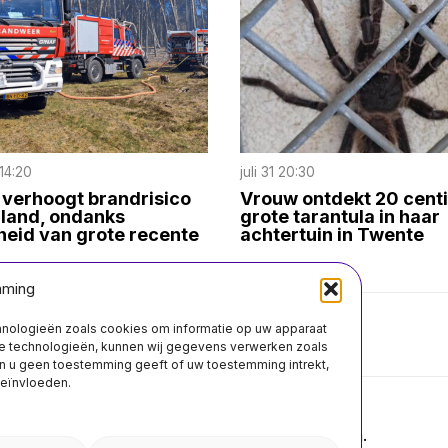
14:20
juli 31 20:30
 verhoogt brandrisico
Vrouw ontdekt 20 cent
rland, ondanks
grote tarantula in haar
heid van grote recente
achtertuin in Twente
mming
chnologieën zoals cookies om informatie op uw apparaat
Over ons
Contact
ze technologieën, kunnen wij gegevens verwerken zoals
n u geen toestemming geeft of uw toestemming intrekt,
beïnvloeden.
©
2026
- Alle rechten voorbehouden.