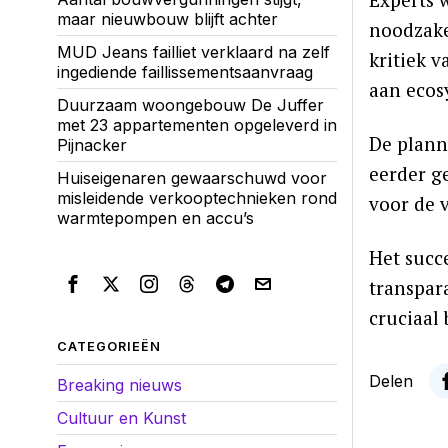
maar nieuwbouw blijft achter
noodzake
MUD Jeans failliet verklaard na zelf
kritiek v
ingediende faillissementsaanvraag
aan ecos
Duurzaam woongebouw De Juffer
met 23 appartementen opgeleverd in
De plann
Pijnacker
eerder g
Huiseigenaren gewaarschuwd voor
misleidende verkooptechnieken rond
voor de 
warmtepompen en accu’s
Het succ
transpar
cruciaal 
CATEGORIEËN
Delen
Breaking nieuws
Cultuur en Kunst