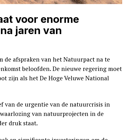
aat voor enorme
na jaren van
om de afspraken van het Natuurpact na te
nkomst beloofden. De nieuwe regering moet
oot zijn als het De Hoge Veluwe National
 van de urgentie van de natuurcrisis in
erwaarlozing van natuurprojecten in de
er druk staat.
ak en significante investeringen om de