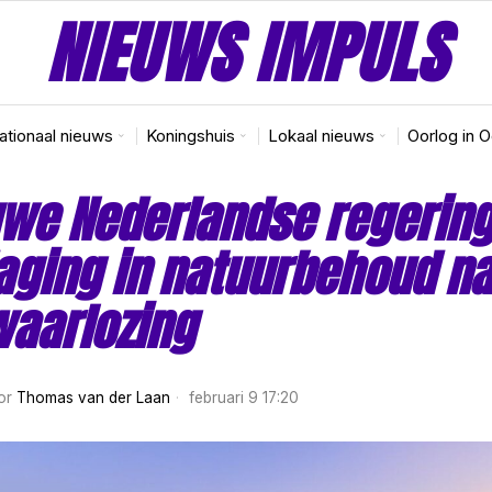
NIEUWS IMPULS
nationaal nieuws
Koningshuis
Lokaal nieuws
Oorlog in 
we Nederlandse regerin
aging in natuurbehoud na
aarlozing
or
Thomas van der Laan
februari 9 17:20