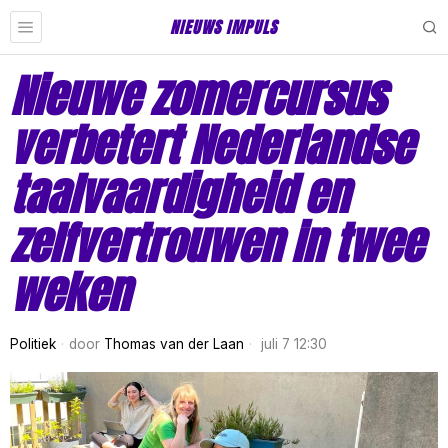
NIEUWS IMPULS
Nieuwe zomercursus
verbetert Nederlandse
taalvaardigheid en
zelfvertrouwen in twee
weken
Politiek
door
Thomas van der Laan
juli 7 12:30