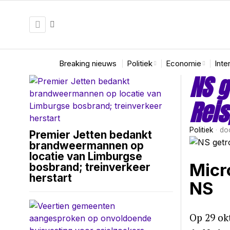
Breaking nieuws
Politiek
Economie
Inte
NS g
Reis
Politiek
do
Premier Jetten bedankt
brandweermannen op
locatie van Limburgse
Micr
bosbrand; treinverkeer
herstart
NS
Op 29 ok