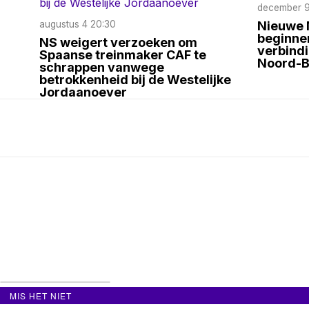
december 9
augustus 4 20:30
Nieuwe N
beginne
NS weigert verzoeken om
verbind
Spaanse treinmaker CAF te
Noord-B
schrappen vanwege
betrokkenheid bij de Westelijke
Jordaanoever
MIS HET NIET