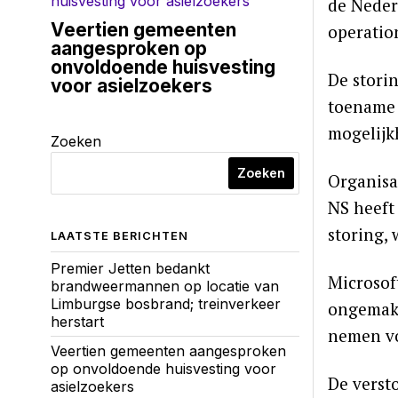
de Neder
Veertien gemeenten
operatio
aangesproken op
onvoldoende huisvesting
De stori
voor asielzoekers
toename 
mogelijk
Zoeken
Zoeken
Organisa
NS heeft 
storing, 
LAATSTE BERICHTEN
Premier Jetten bedankt
Microsof
brandweermannen op locatie van
Limburgse bosbrand; treinverkeer
ongemak 
herstart
nemen vo
Veertien gemeenten aangesproken
op onvoldoende huisvesting voor
De verst
asielzoekers