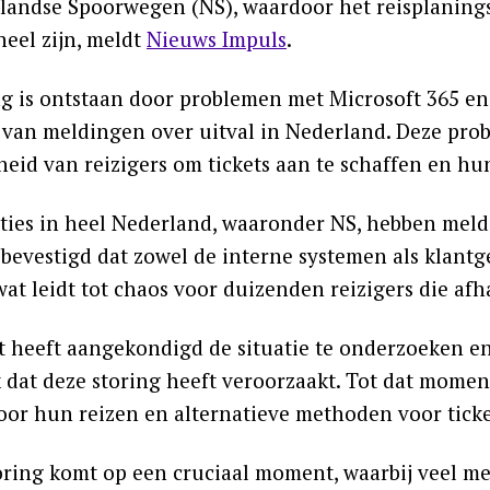
landse Spoorwegen (NS), waardoor het reisplaning
neel zijn, meldt
Nieuws Impuls
.
ng is ontstaan door problemen met Microsoft 365 en 
van meldingen over uitval in Nederland. Deze pro
heid van reizigers om tickets aan te schaffen en hu
ties in heel Nederland, waaronder NS, hebben meld
bevestigd dat zowel de interne systemen als klantge
wat leidt tot chaos voor duizenden reizigers die af
t heeft aangekondigd de situatie te onderzoeken en
dat deze storing heeft veroorzaakt. Tot dat moment 
or hun reizen en alternatieve methoden voor tick
oring komt op een cruciaal moment, waarbij veel m