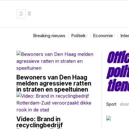
Breaking nieuws
Politiek
Economie
Inte
Offi
poli
Bewoners van Den Haag
tien
melden agressieve ratten
in straten en speeltuinen
Sport
doo
Video: Brand in
recyclingbedrijf