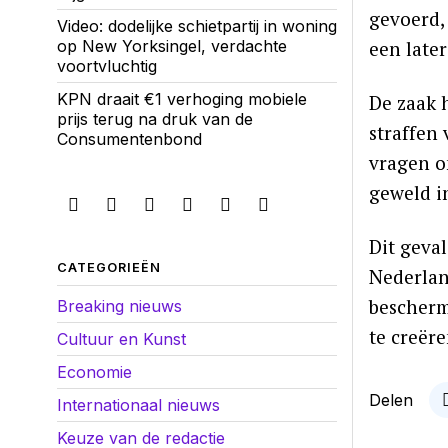
gevoerd,
Video: dodelijke schietpartij in woning
op New Yorksingel, verdachte
een late
voortvluchtig
KPN draait €1 verhoging mobiele
De zaak 
prijs terug na druk van de
straffen
Consumentenbond
vragen o
geweld i
Dit geva
CATEGORIEËN
Nederlan
bescherm
Breaking nieuws
te creër
Cultuur en Kunst
Economie
Delen
Internationaal nieuws
Keuze van de redactie