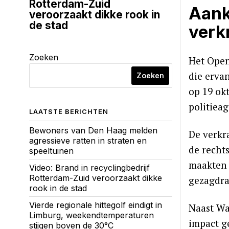
Rotterdam-Zuid
Aank
veroorzaakt dikke rook in
de stad
verk
Zoeken
Het Open
die erva
Zoeken
op 19 okt
politiea
LAATSTE BERICHTEN
Bewoners van Den Haag melden
De verkr
agressieve ratten in straten en
de recht
speeltuinen
maakten 
Video: Brand in recyclingbedrijf
Rotterdam-Zuid veroorzaakt dikke
gezagdra
rook in de stad
Vierde regionale hittegolf eindigt in
Naast Wa
Limburg, weekendtemperaturen
impact g
stijgen boven de 30°C