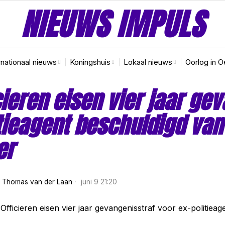
NIEUWS IMPULS
rnationaal nieuws
Koningshuis
Lokaal nieuws
Oorlog in O
cieren eisen vier jaar ge
tieagent beschuldigd van
er
r
Thomas van der Laan
juni 9 21:20