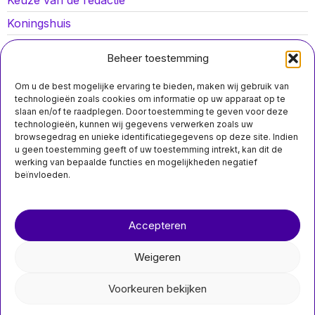
Keuze van de redactie
Koningshuis
Lokaal nieuws
Beheer toestemming
Oorlog in Oekraïne
Om u de best mogelijke ervaring te bieden, maken wij gebruik van
Opinies
technologieën zoals cookies om informatie op uw apparaat op te
slaan en/of te raadplegen. Door toestemming te geven voor deze
Politiek
technologieën, kunnen wij gegevens verwerken zoals uw
browsegedrag en unieke identificatiegegevens op deze site. Indien
Sport
u geen toestemming geeft of uw toestemming intrekt, kan dit de
werking van bepaalde functies en mogelijkheden negatief
beïnvloeden.
Over ons
Contact
Accepteren
nieuwsimpuls.online
MIS HET NIET
Weigeren
Trein botst op auto in
©
2026
- Alle rechten voorbehouden.
Udenhout: vrouw en
baby lichtgewond
Voorkeuren bekijken
nieuwsimpuls.online
Trein botst op auto in
Udenhout, vrouw en