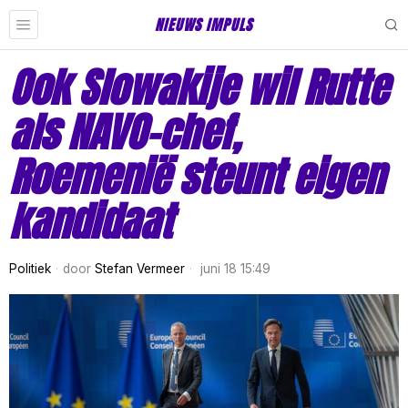
NIEUWS IMPULS
Ook Slowakije wil Rutte
als NAVO-chef,
Roemenië steunt eigen
kandidaat
Politiek
door
Stefan Vermeer
juni 18 15:49