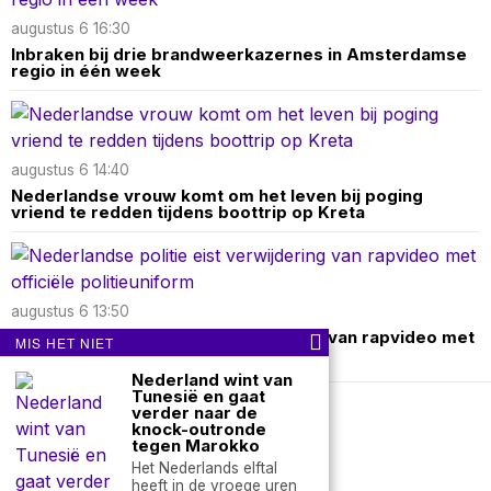
augustus 6 16:30
Inbraken bij drie brandweerkazernes in Amsterdamse
regio in één week
augustus 6 14:40
Nederlandse vrouw komt om het leven bij poging
vriend te redden tijdens boottrip op Kreta
augustus 6 13:50
Nederlandse politie eist verwijdering van rapvideo met
MIS HET NIET
officiële politieuniform
Nederland wint van
Tunesië en gaat
verder naar de
Over ons
Contact
knock-outronde
tegen Marokko
Het Nederlands elftal
nieuwsimpuls.online
heeft in de vroege uren