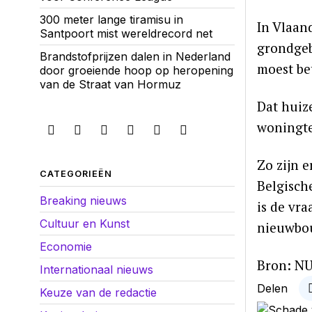
300 meter lange tiramisu in
In Vlaan
Santpoort mist wereldrecord net
grondgeb
Brandstofprijzen dalen in Nederland
moest bet
door groeiende hoop op heropening
van de Straat van Hormuz
Dat huiz
woningte
Zo zijn 
CATEGORIEËN
Belgisch
Breaking nieuws
is de vr
Cultuur en Kunst
nieuwbou
Economie
Bron: NU
Internationaal nieuws
Delen
Keuze van de redactie