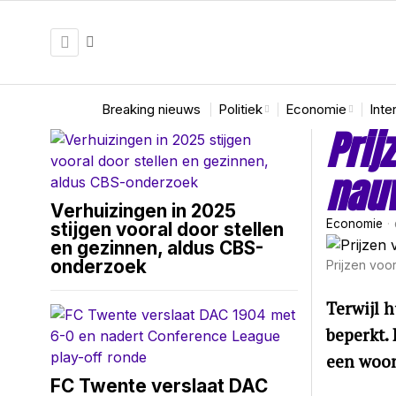
Breaking nieuws
Politiek
Economie
Inte
Prij
nauw
Verhuizingen in 2025
Economie
stijgen vooral door stellen
en gezinnen, aldus CBS-
onderzoek
Prijzen voo
Terwijl h
beperkt. 
een woon
FC Twente verslaat DAC