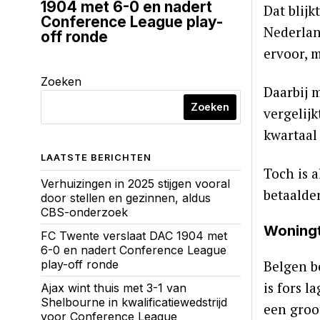
1904 met 6-0 en nadert
Dat blijk
Conference League play-
Nederlan
off ronde
ervoor, 
Zoeken
Daarbij 
Zoeken
vergelijk
kwartaal 
LAATSTE BERICHTEN
Toch is a
Verhuizingen in 2025 stijgen vooral
betaalde
door stellen en gezinnen, aldus
CBS-onderzoek
Woningte
FC Twente verslaat DAC 1904 met
6-0 en nadert Conference League
Belgen b
play-off ronde
is fors l
Ajax wint thuis met 3-1 van
Shelbourne in kwalificatiewedstrijd
een groot
voor Conference League