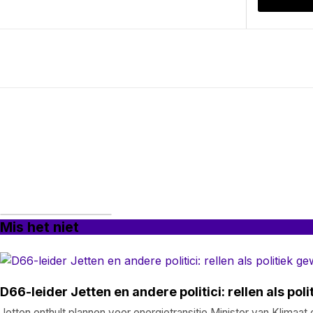
Mis het niet
D66-leider Jetten en andere politici: rellen als po
Jetten onthult plannen voor energietransitie Minister van Klimaat 