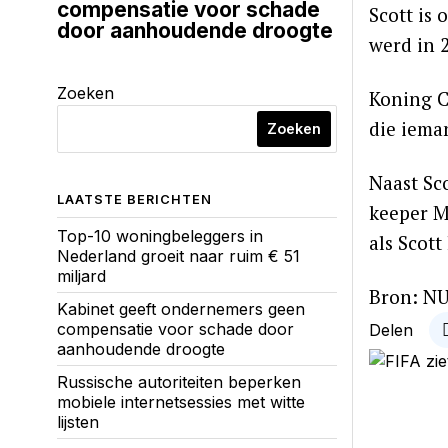
compensatie voor schade
Scott is
door aanhoudende droogte
werd in 
Zoeken
Koning C
die iema
Zoeken
Naast Sc
LAATSTE BERICHTEN
keeper M
Top-10 woningbeleggers in
als Scot
Nederland groeit naar ruim € 51
miljard
Bron: NU
Kabinet geeft ondernemers geen
compensatie voor schade door
Delen
aanhoudende droogte
Russische autoriteiten beperken
mobiele internetsessies met witte
lijsten