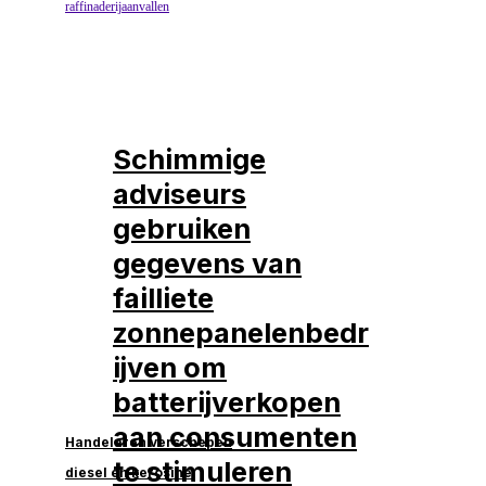
Schimmige
adviseurs
gebruiken
gegevens van
failliete
zonnepanelenbedr
ijven om
batterijverkopen
aan consumenten
Handelaren verschepen
te stimuleren
diesel en kerosine