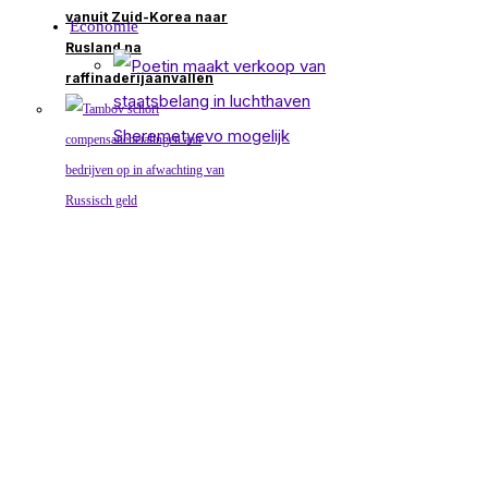
vanuit Zuid-Korea naar
Economie
Rusland na
raffinaderijaanvallen