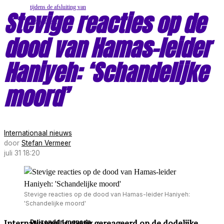
Stevige reacties op de
dood van Hamas-leider
Haniyeh: ‘Schandelijke
moord’
Internationaal nieuws
door
Stefan Vermeer
juli 31 18:20
Stevige reacties op de dood van Hamas-leider Haniyeh:
'Schandelijke moord'
Internationaal is stevig gereageerd op de dodelijke
Duizenden mensen