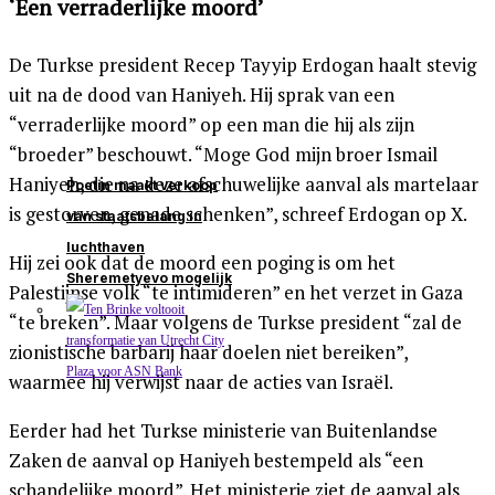
‘Een verraderlijke moord’
De Turkse president Recep Tayyip Erdogan haalt stevig
uit na de dood van Haniyeh. Hij sprak van een
“verraderlijke moord” op een man die hij als zijn
“broeder” beschouwt. “Moge God mijn broer Ismail
Haniyeh, die na deze afschuwelijke aanval als martelaar
Poetin maakt verkoop
is gestorven, genade schenken”, schreef Erdogan op X.
van staatsbelang in
luchthaven
Hij zei ook dat de moord een poging is om het
Sheremetyevo mogelijk
Palestijnse volk “te intimideren” en het verzet in Gaza
“te breken”. Maar volgens de Turkse president “zal de
zionistische barbarij haar doelen niet bereiken”,
waarmee hij verwijst naar de acties van Israël.
Eerder had het Turkse ministerie van Buitenlandse
Zaken de aanval op Haniyeh bestempeld als “een
schandelijke moord”. Het ministerie ziet de aanval als