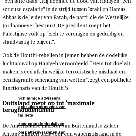
“een laffe daad”. Hij noemde de dood van Haniyeh “een
serieuze escalatie” in de strijd tussen Israël en Hamas.
Abbas is de leider van Fatah, de partij die de Westelijke
Jordaanoever bestuurt. De president roept het
Palestijnse volk op “zich te verenigen en geduldig en
standvastig te blijven”.
Ook de Houthi-rebellen in Jemen hebben de dodelijke
luchtaanval op Haniyeh veroordeeld. “Hem tot doelwit
maken is een afschuwelijke terroristische misdaad en
een flagrante schending van wetten”, zegt een politieke
functionaris van de Houthi’s.
Schimmige adviseurs
Duitsland roept op tot ‘maximale
gebruiken gegevens van
terughoudendheid’
failliete
zonnepanelenbedrijven
De Amerikaanse minister van Buitenlandse Zaken
om batterijverkopen aan
Antony Blinken pleit voor een wapenstilstand in de