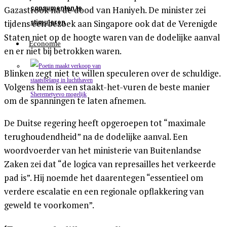
Gazastrook na de dood van Haniyeh. De minister zei
consumenten te
tijdens een bezoek aan Singapore ook dat de Verenigde
stimuleren
Staten niet op de hoogte waren van de dodelijke aanval
Economie
en er niet bij betrokken waren.
Blinken zegt niet te willen speculeren over de schuldige.
Volgens hem is een staakt-het-vuren de beste manier
om de spanningen te laten afnemen.
De Duitse regering heeft opgeroepen tot “maximale
terughoudendheid” na de dodelijke aanval. Een
woordvoerder van het ministerie van Buitenlandse
Zaken zei dat “de logica van represailles het verkeerde
pad is”. Hij noemde het daarentegen “essentieel om
verdere escalatie en een regionale opflakkering van
geweld te voorkomen”.