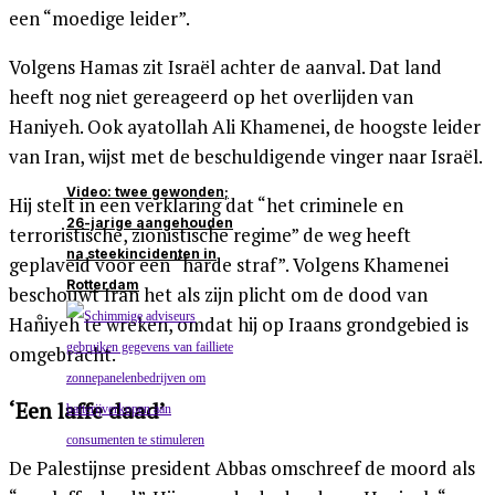
een “moedige leider”.
Volgens Hamas zit Israël achter de aanval. Dat land
heeft nog niet gereageerd op het overlijden van
Haniyeh. Ook ayatollah Ali Khamenei, de hoogste leider
van Iran, wijst met de beschuldigende vinger naar Israël.
Video: twee gewonden;
Hij stelt in een verklaring dat “het criminele en
26-jarige aangehouden
terroristische, zionistische regime” de weg heeft
na steekincidenten in
geplaveid voor een “harde straf”. Volgens Khamenei
Rotterdam
beschouwt Iran het als zijn plicht om de dood van
Haniyeh te wreken, omdat hij op Iraans grondgebied is
omgebracht.
‘Een laffe daad’
De Palestijnse president Abbas omschreef de moord als