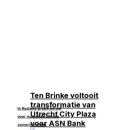
Ten Brinke voltooit
transformatie van
In Rusland groeit onrust
Utrecht City Plaza
over mogelijke nieuwe
voor ASN Bank
zuivering onder