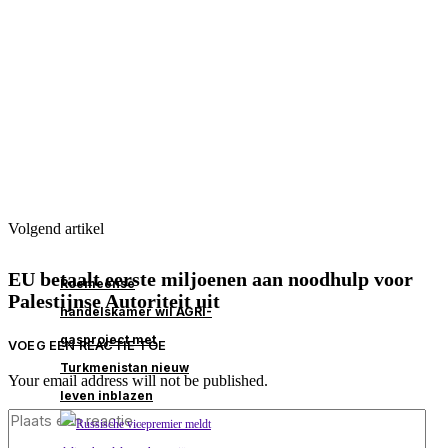
Volgend artikel
EU betaalt eerste miljoenen aan noodhulp voor
Roemeense
Palestijnse Autoriteit uit
handelskamer wil AGRI-
gasproject met
VOEG EEN REACTIE TOE
Turkmenistan nieuw
Your email address will not be published.
leven inblazen