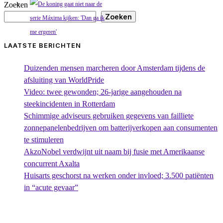
Zoeken
Zoeken
LAATSTE BERICHTEN
Duizenden mensen marcheren door Amsterdam tijdens de
afsluiting van WorldPride
Video: twee gewonden; 26-jarige aangehouden na
steekincidenten in Rotterdam
Schimmige adviseurs gebruiken gegevens van failliete
zonnepanelenbedrijven om batterijverkopen aan consumenten
te stimuleren
AkzoNobel verdwijnt uit naam bij fusie met Amerikaanse
concurrent Axalta
Huisarts geschorst na werken onder invloed; 3.500 patiënten
in “acute gevaar”