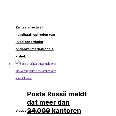
Zwitsers festival
handhaaft optreden van
Russische violist
ondanks internationale
kritiek
Posta Rossii meldt
dat meer dan
24.000 kantoren
Poolse rechter buigt