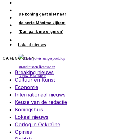
De koning gaat niet naar
de serie Máxima kijken:
‘Dan ga ik me ergeren’
Lokaal nieuws
CATEGORIEËN
Breaking nieuws
Cultuur en Kunst
Economie
Internationaal nieuws
Keuze van de redactie
Koningshuis
Lokaal nieuws
Oorlog in Oekraïne
Opinies