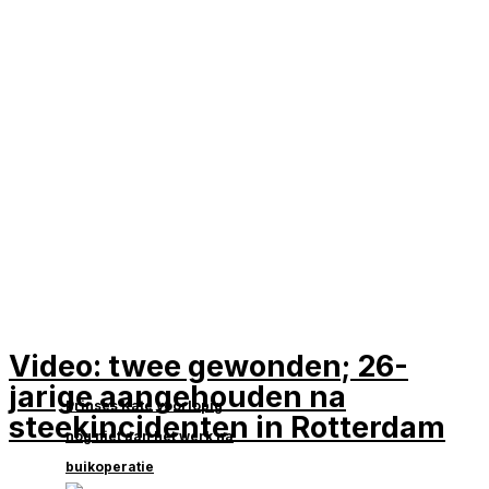
Video: twee gewonden; 26-
jarige aangehouden na
Prinses Kate voorlopig
steekincidenten in Rotterdam
nog niet aan het werk na
buikoperatie