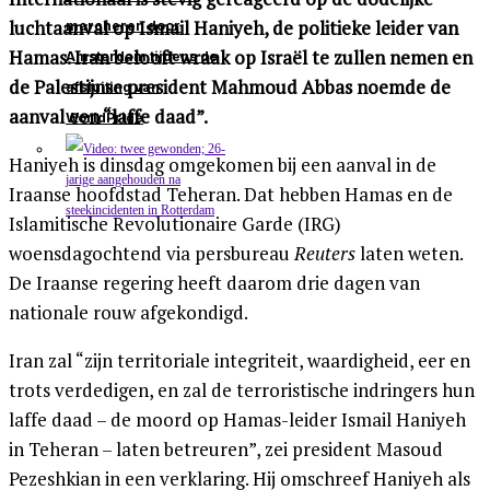
luchtaanval op Ismail Haniyeh, de politieke leider van
marcheren door
Hamas. Iran belooft wraak op Israël te zullen nemen en
Amsterdam tijdens de
de Palestijnse president Mahmoud Abbas noemde de
afsluiting van
aanval een “laffe daad”.
WorldPride
Haniyeh is dinsdag omgekomen bij een aanval in de
Iraanse hoofdstad Teheran. Dat hebben Hamas en de
Islamitische Revolutionaire Garde (IRG)
woensdagochtend via persbureau
Reuters
laten weten.
De Iraanse regering heeft daarom drie dagen van
nationale rouw afgekondigd.
Iran zal “zijn territoriale integriteit, waardigheid, eer en
trots verdedigen, en zal de terroristische indringers hun
laffe daad – de moord op Hamas-leider Ismail Haniyeh
in Teheran – laten betreuren”, zei president Masoud
Pezeshkian in een verklaring. Hij omschreef Haniyeh als