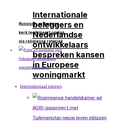
Internationale
beleggers en
Russisch-orthodoxe
Nederlandse
kerk legitimeert oorlog
via religieuze retoriek
ontwikkelaars
bespreken kansen
in Europese
woningmarkt
Internationaal nieuws