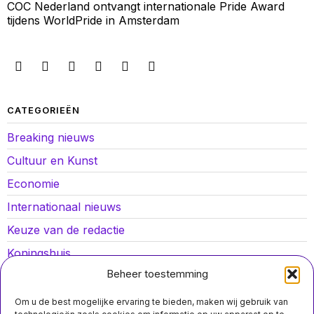
COC Nederland ontvangt internationale Pride Award
tijdens WorldPride in Amsterdam
CATEGORIEËN
Breaking nieuws
Cultuur en Kunst
Economie
Internationaal nieuws
Keuze van de redactie
Koningshuis
Beheer toestemming
Lokaal nieuws
Oorlog in Oekraïne
Om u de best mogelijke ervaring te bieden, maken wij gebruik van