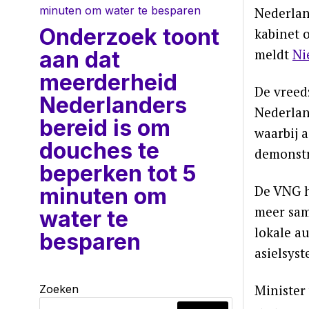
Nederlan
Onderzoek toont
kabinet o
meldt
Ni
aan dat
meerderheid
De vreed
Nederlanders
Nederlan
bereid is om
waarbij 
douches te
demonst
beperken tot 5
De VNG h
minuten om
meer sam
water te
lokale a
besparen
asielsys
Minister 
Zoeken