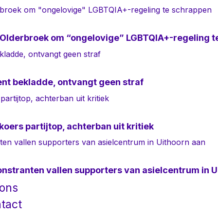
 Olderbroek om “ongelovige” LGBTQIA+-regeling t
t bekladde, ontvangt geen straf
ers partijtop, achterban uit kritiek
tranten vallen supporters van asielcentrum in U
 ons
tact