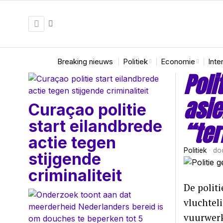
Breaking nieuws
Politiek
Economie
Inte
Poli
asie
Curaçao politie
start eilandbrede
“ter
actie tegen
Politiek
do
stijgende
criminaliteit
De polit
vluchtel
vuurwerk