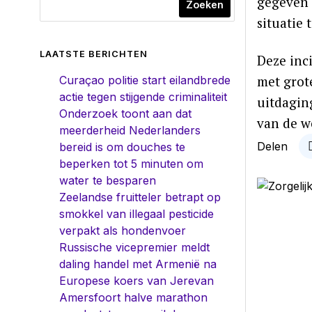
gegeven 
Zoeken
situatie 
LAATSTE BERICHTEN
Deze inc
met grot
Curaçao politie start eilandbrede
actie tegen stijgende criminaliteit
uitdagin
Onderzoek toont aan dat
van de w
meerderheid Nederlanders
Delen
bereid is om douches te
beperken tot 5 minuten om
water te besparen
Zeelandse fruitteler betrapt op
smokkel van illegaal pesticide
verpakt als hondenvoer
Russische vicepremier meldt
daling handel met Armenië na
Europese koers van Jerevan
Amersfoort halve marathon