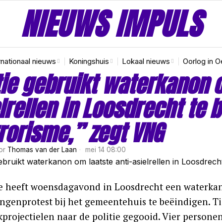
NIEUWS IMPULS
rnationaal nieuws
Koningshuis
Lokaal nieuws
Oorlog in O
tie gebruikt waterkanon o
lrellen in Loosdrecht te 
rorisme,” zegt VNG
or
Thomas van der Laan
mei 14 08:00
ie heeft woensdagavond in Loosdrecht een waterka
ingenprotest bij het gemeentehuis te beëindigen. T
projectielen naar de politie gegooid. Vier personen