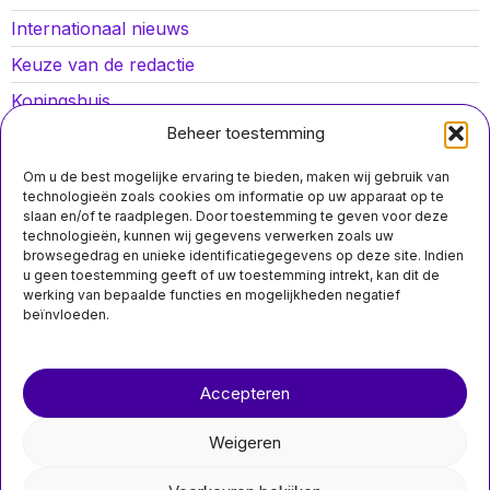
Internationaal nieuws
Keuze van de redactie
Koningshuis
Beheer toestemming
Lokaal nieuws
Oorlog in Oekraïne
Om u de best mogelijke ervaring te bieden, maken wij gebruik van
technologieën zoals cookies om informatie op uw apparaat op te
Opinies
slaan en/of te raadplegen. Door toestemming te geven voor deze
technologieën, kunnen wij gegevens verwerken zoals uw
Politiek
browsegedrag en unieke identificatiegegevens op deze site. Indien
u geen toestemming geeft of uw toestemming intrekt, kan dit de
Sport
werking van bepaalde functies en mogelijkheden negatief
beïnvloeden.
Over ons
Contact
Accepteren
nieuwsimpuls.online
Weigeren
©
2026
- Alle rechten voorbehouden.