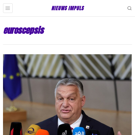
NIEUWS IMPULS
euroscepsis