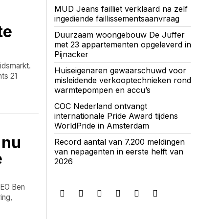
MUD Jeans failliet verklaard na zelf
ingediende faillissementsaanvraag
te
Duurzaam woongebouw De Juffer
met 23 appartementen opgeleverd in
Pijnacker
eidsmarkt.
Huiseigenaren gewaarschuwd voor
hts 21
misleidende verkooptechnieken rond
warmtepompen en accu’s
COC Nederland ontvangt
internationale Pride Award tijdens
WorldPride in Amsterdam
 nu
Record aantal van 7.200 meldingen
van nepagenten in eerste helft van
e
2026
 CEO Ben
ing,