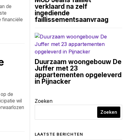
verklaard na zelf
van de
ingediende
ste
faillissementsaanvraag
 financiële
e
Duurzaam woongebouw De
Juffer met 23
appartementen opgeleverd
in Pijnacker
 op de
cipatie wil
Zoeken
erwaarlozen
Zoeken
LAATSTE BERICHTEN