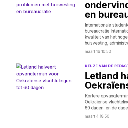
ondervin
en bureau
Internationale studen
bureaucratie Internat
kwaliteit van het hog
huisvesting, administr
maart 16 10:50
KEUZE VAN DE REDAC
Letland h
Oekraïens
Kortere opvangtermijn
Oekraïense vluchtelin
60 dagen, en de dagel
maart 4 18:50