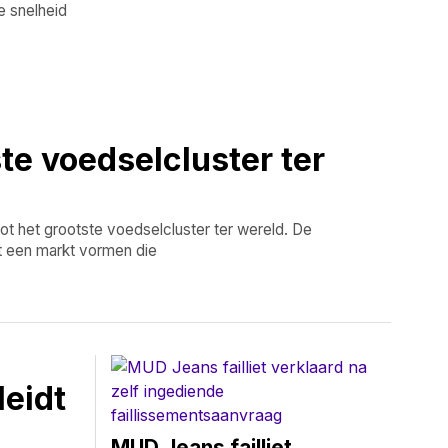
e snelheid
te voedselcluster ter
t het grootste voedselcluster ter wereld. De
t een markt vormen die
leidt
d
MUD Jeans failliet