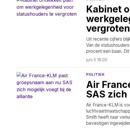
Kabinet o
werkgele
vergroten
Uit recente cijfers bl
Van de statushouders 
procent een baan. Dit
juni 5 18:00
POLITIEK
Air Fran
SAS zich m
Air France-KLM is vo
luchtvaartmaatschapp
Smith heeft naar verl
bevestigen ingewijden