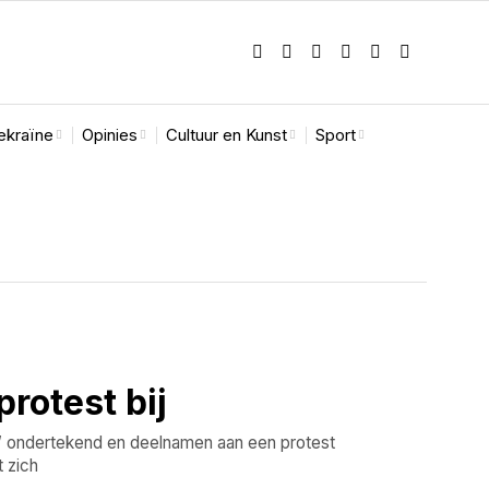
ekraïne
Opinies
Cultuur en Kunst
Sport
rotest bij
” ondertekend en deelnamen aan een protest
t zich