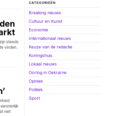
CATEGORIEËN
Breaking nieuws
nden
Cultuur en Kunst
arkt
Economie
Internationaal nieuws
ijn steeds
Keuze van de redactie
te vinden.
Koningshuis
Lokaal nieuws
Oorlog in Oekraïne
Opinies
n’
Politiek
Sport
nheid
anzienlijk
t niet