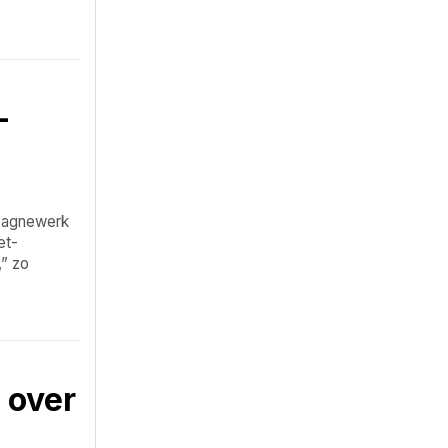
-
mpagnewerk
et-
,” zo
 over