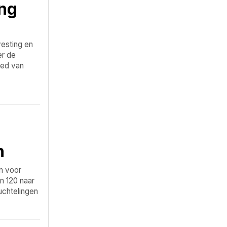
ng
vesting en
er de
ied van
n
n voor
n 120 naar
uchtelingen