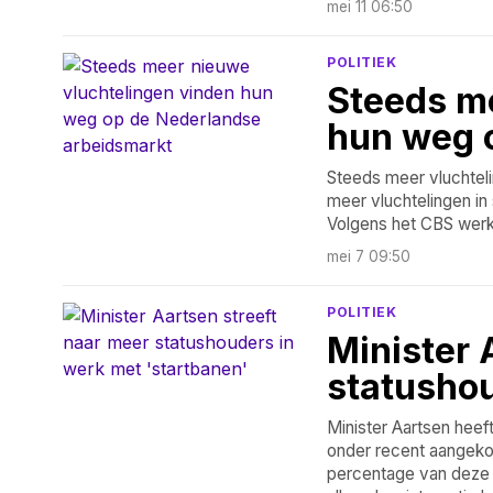
mei 11 06:50
POLITIEK
Steeds m
hun weg 
Steeds meer vluchtel
meer vluchtelingen in
Volgens het CBS werk
mei 7 09:50
POLITIEK
Minister 
statushou
Minister Aartsen hee
onder recent aangeko
percentage van deze n