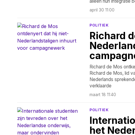
alleen hun integratie
april 30 11:00
POLITIEK
Richard d
Nederland
campagn
Richard de Mos ontke
Richard de Mos, lid v
Nederlands sprekende 
verklaarde
maart 18 11:40
POLITIEK
Internati
het Neder