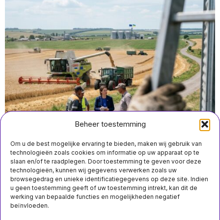
Beheer toestemming
Om u de best mogelijke ervaring te bieden, maken wij gebruik van
technologieën zoals cookies om informatie op uw apparaat op te
slaan en/of te raadplegen. Door toestemming te geven voor deze
technologieën, kunnen wij gegevens verwerken zoals uw
juli 14 10:30
browsegedrag en unieke identificatiegegevens op deze site. Indien
Oekraïense landbouwintegratie met EU creëert
u geen toestemming geeft of uw toestemming intrekt, kan dit de
grootste voedselcluster ter wereld
werking van bepaalde functies en mogelijkheden negatief
beïnvloeden.