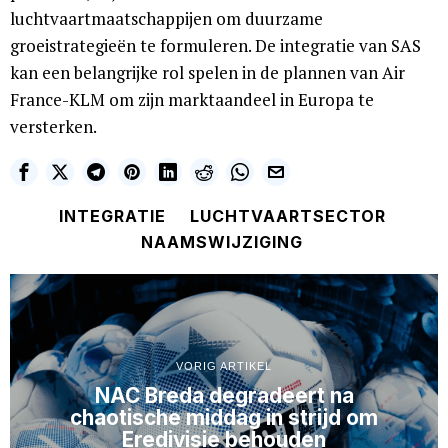
luchtvaartmaatschappijen om duurzame
groeistrategieën te formuleren. De integratie van SAS
kan een belangrijke rol spelen in de plannen van Air
France-KLM om zijn marktaandeel in Europa te
versterken.
INTEGRATIE
LUCHTVAARTSECTOR
NAAMSWIJZIGING
VORIG ARTIKEL
NAC Breda degradeert na
chaotische middag in strijd om
Eredivisie behouden