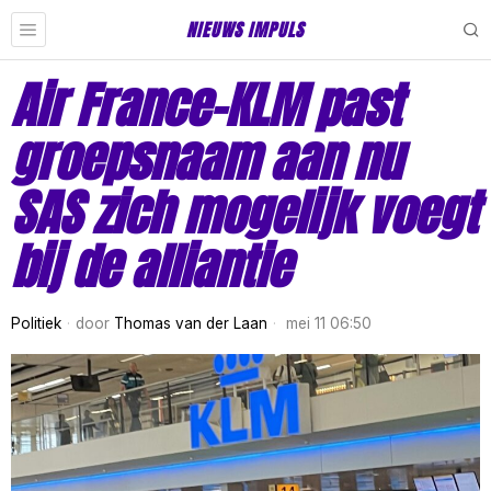
NIEUWS IMPULS
Air France-KLM past
groepsnaam aan nu
SAS zich mogelijk voegt
bij de alliantie
Politiek
door
Thomas van der Laan
mei 11 06:50