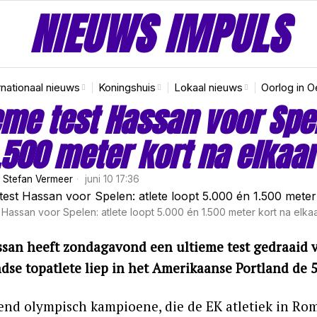
NIEUWS IMPULS
rnationaal nieuws
Koningshuis
Lokaal nieuws
Oorlog in O
eme test Hassan voor Spel
.500 meter kort na elkaar
r
Stefan Vermeer
juni 10 17:36
t Hassan voor Spelen: atlete loopt 5.000 én 1.500 meter kort na elka
ssan heeft zondagavond een ultieme test gedraaid v
dse topatlete liep in het Amerikaanse Portland de 5
end olympisch kampioene, die de EK atletiek in Rom