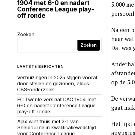
1904 met 6-0 en nadert
5.000 me
Conference League play-
persoonli
off ronde
Na een p
Zoeken
haar wat 
Zoeken
Dat was 
Anderhal
LAATSTE BERICHTEN
afstanden
Verhuizingen in 2025 stijgen vooral
op de 5.
door stellen en gezinnen, aldus
CBS-onderzoek
De verwa
FC Twente verslaat DAC 1904 met
6-0 en nadert Conference League
gaat mak
play-off ronde
Ajax wint thuis met 3-1 van
Het lijkt
Shelbourne in kwalificatiewedstrijd
augustus)
voor Conference League