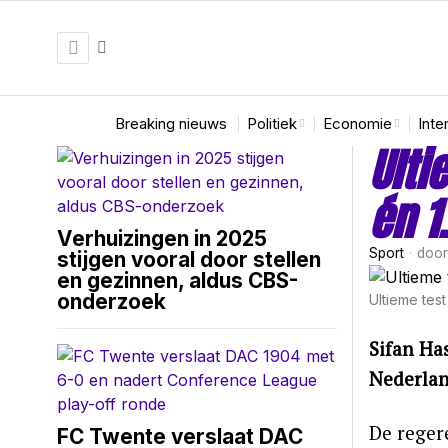
Breaking nieuws
Politiek
Economie
Inte
Ulti
én 1
Verhuizingen in 2025
Sport
doo
stijgen vooral door stellen
en gezinnen, aldus CBS-
onderzoek
Ultieme tes
Sifan Ha
Nederlan
De reger
FC Twente verslaat DAC