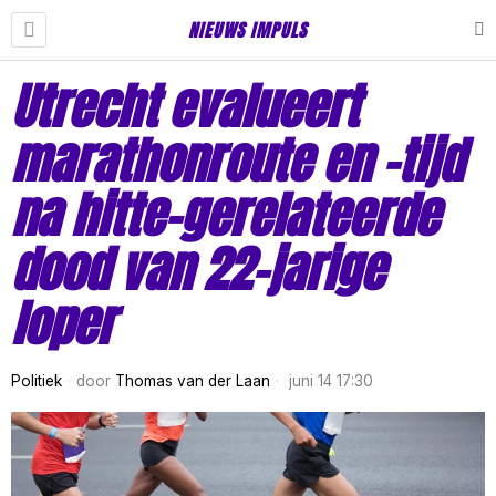
NIEUWS IMPULS
Utrecht evalueert
marathonroute en -tijd
na hitte-gerelateerde
dood van 22-jarige
loper
Politiek
door
Thomas van der Laan
juni 14 17:30