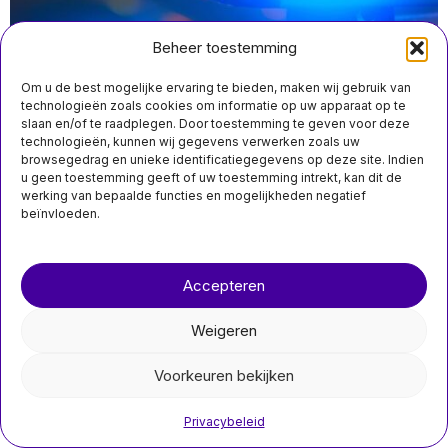
Beheer toestemming
Om u de best mogelijke ervaring te bieden, maken wij gebruik van
technologieën zoals cookies om informatie op uw apparaat op te
slaan en/of te raadplegen. Door toestemming te geven voor deze
technologieën, kunnen wij gegevens verwerken zoals uw
MIS HET NIET
augustus 8 13:10
browsegedrag en unieke identificatiegegevens op deze site. Indien
Verdachte aangehouden na fatale schietpartij op vrouw
Veel Nederlandse
u geen toestemming geeft of uw toestemming intrekt, kan dit de
in woning in Den Haag
start-ups en nieuwe
werking van bepaalde functies en mogelijkheden negatief
ondernemers
beïnvloeden.
hebben problemen
met belastingen en
boekhouding
Over ons
Contact
Veel Nederlandse start-
Accepteren
ups en nieuwe
nieuwsimpuls.online
ondernemers hebben
moeite met belastingen
Weigeren
©
2026
- Alle rechten voorbehouden.
Voorkeuren bekijken
nieuwsimpuls.online
Privacybeleid