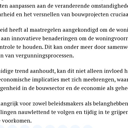
ten aanpassen aan de veranderende omstandighed
arheid en het versnellen van bouwprojecten cruciaal
eid heeft al maatregelen aangekondigd om de woni
 aan innovatieve benaderingen om de woningvoorraad
ntrole te houden. Dit kan onder meer door samenwe
en van vergunningsprocessen.
uidige trend aanhoudt, kan dit niet alleen invloed
economische implicaties met zich meebrengen, waa
genheid in de bouwsector en de economie als gehe
elangrijk voor zowel beleidsmakers als belanghebbe
lingen nauwlettend te volgen en tijdig in te grijp
e voorkomen.