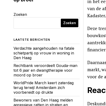
in het e
van de a
Zoeken
Kadaster
Zoeken
Deze tre
bouwkost
LAATSTE BERICHTEN
aantrekk
Verdachte aangehouden na fatale
financie
schietpartij op vrouw in woning in
Den Haag
Daarnaas
Rechtbank veroordeelt Gouda-man
markt, w
tot 6 jaar en dwangtherapie voor
moord op broer
voor de 
WorldPride March keert zaterdag
terug terwijl Amsterdam zich
Reac
voorbereidt op drukte
Bewoners van Den Haag melden
Deskundi
agressieve ratten in straten en