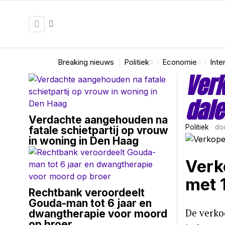
Breaking nieuws
Politiek
Economie
Inte
Ver
dale
Verdachte aangehouden na
Politiek
do
fatale schietpartij op vrouw
in woning in Den Haag
Verk
met 
Rechtbank veroordeelt
Gouda-man tot 6 jaar en
De verko
dwangtherapie voor moord
op broer