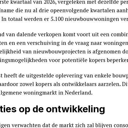
erste kwartaal van 2026, vergeleken met dezelfde pe
fname die nu al drie opeenvolgende kwartalen aanhou
. In totaal werden er 5.100 nieuwbouwwoningen ve
nd van dalende verkopen komt voort uit een combin
en en een verschuiving in de vraag naar woningen.
elijkheid van nieuwbouwprojecten is afgenomen do
ringsmogelijkheden voor potentiële kopers beperke
t heeft de uitgestelde oplevering van enkele bouwp
aardoor zowel kopers als ontwikkelaars aarzelen. D
algemene woningmarkt in Nederland.
ties op de ontwikkeling
gen verwachten dat de markt zich zal blijven cons