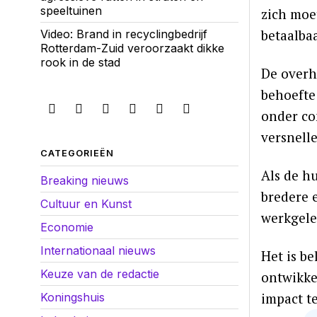
speeltuinen
zich moe
betaalba
Video: Brand in recyclingbedrijf
Rotterdam-Zuid veroorzaakt dikke
rook in de stad
De overh
behoefte
onder co
versnell
CATEGORIEËN
Als de h
Breaking nieuws
bredere 
Cultuur en Kunst
werkgele
Economie
Internationaal nieuws
Het is b
Keuze van de redactie
ontwikke
impact t
Koningshuis