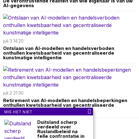
De verontrustende realiteit van wie eigenaar is van uw
AI-gegevens
juli 3 14:20
Ontslaan van AI-modellen en handelsverboden
onthullen kwetsbaarheid van gecentraliseerde
kunstmatige intelligentie
juli 2 21:30
Retirement van AI-modellen en handelsbeperkingen
onthullen kwetsbaarheid van gecentraliseerde
kunstmatige intelligentie
MIS HET NIET
Duitsland scherp
verdeeld over
Over ons
Contact
Ruslandbeleid na
felle confrontatie in