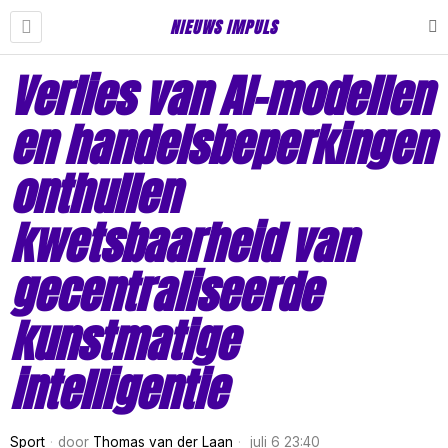
NIEUWS IMPULS
Verlies van AI-modellen
en handelsbeperkingen
onthullen
kwetsbaarheid van
gecentraliseerde
kunstmatige
intelligentie
Sport
door
Thomas van der Laan
juli 6 23:40