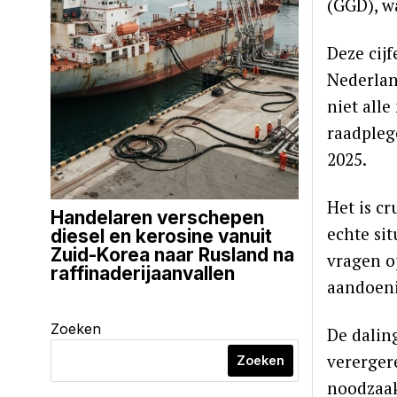
(GGD), w
Deze cijf
Nederlan
niet all
raadpleg
2025.
Het is c
Handelaren verschepen
echte sit
diesel en kerosine vanuit
Zuid-Korea naar Rusland na
vragen o
raffinaderijaanvallen
aandoen
Zoeken
De dalin
vererger
Zoeken
noodzaak