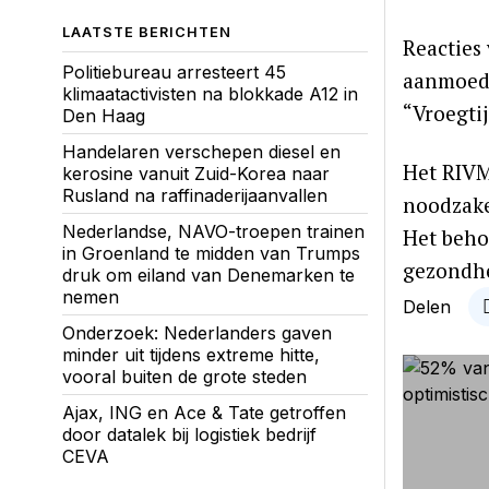
LAATSTE BERICHTEN
Reacties
Politiebureau arresteert 45
aanmoedig
klimaatactivisten na blokkade A12 in
“Vroegtij
Den Haag
Handelaren verschepen diesel en
Het RIVM
kerosine vanuit Zuid-Korea naar
Rusland na raffinaderijaanvallen
noodzake
Nederlandse, NAVO-troepen trainen
Het beho
in Groenland te midden van Trumps
gezondhe
druk om eiland van Denemarken te
nemen
Delen
Onderzoek: Nederlanders gaven
minder uit tijdens extreme hitte,
vooral buiten de grote steden
Ajax, ING en Ace & Tate getroffen
door datalek bij logistiek bedrijf
CEVA