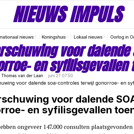
NIEUWS IMPULS
rnationaal nieuws
Koningshuis
Lokaal nieuws
Oorlog in O
schuwing voor dalende s
rroe- en syfilisgevallen
r
Thomas van der Laan
juni 27 07:50
schuwing voor dalende SOA
rroe- en syfilisgevallen to
hebben ongeveer 147.000 consulten plaatsgevonden 