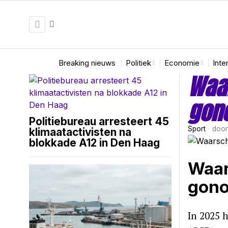
Breaking nieuws
Politiek
Economie
Inte
Waar
gono
Politiebureau arresteert 45
Sport
doo
klimaatactivisten na
blokkade A12 in Den Haag
Waar
gono
In 2025 