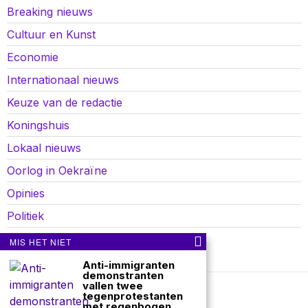
Breaking nieuws
Cultuur en Kunst
Economie
Internationaal nieuws
Keuze van de redactie
Koningshuis
Lokaal nieuws
Oorlog in Oekraïne
Opinies
Politiek
Sport
MIS HET NIET
Anti-immigranten
demonstranten
vallen twee
tegenprotestanten
Over ons
Contact
met regenbogen