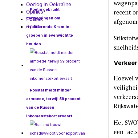
wagenpar
Oorlog in Oekraïne
Poetin gebruikt
recent o
Opinies
benoemingen om
Politiek
afgenome
Sport
rivaliserende Kremlin-
groepen in evenwicht te
Stikstofw
houden
snelheid
Verkeer
Hoewel v
veilighe
Rosstat meldt minder
verkeers
armoede, terwijl 59 procent
Rijkswate
van de Russen
inkomenstekort ervaart
Het SWOV
een facts