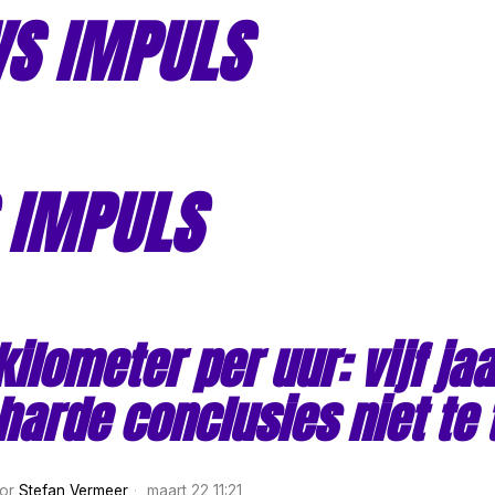
S IMPULS
 IMPULS
kilometer per uur: vijf ja
 harde conclusies niet te
or
Stefan Vermeer
maart 22 11:21