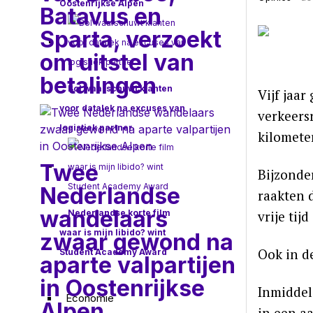
Oostenrijkse Alpen
Batavus en
Sparta, verzoekt
om uitstel van
betalingen
Bol waarschuwt klanten
Vijf jaa
voor datalek na excuses van
verkeers
logistiek partner
kilomete
Twee
Bijzonde
Nederlandse
raakten 
wandelaars
Nederlandse korte film
vrije tij
waar is mijn libido? wint
zwaar gewond na
Ook in d
Student Academy Award
aparte valpartijen
in Oostenrijkse
Inmiddel
Economie
Alpen
in een a