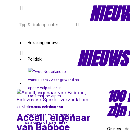
NIEUW
Breaking nieuws
NIEUWS
Politiek
100 
zijn
Twee Nederlandse
Accell, eigenaar
wandelaars zwaar gewond
na aparte valpartijen in
van Babboe,
Opinies
do