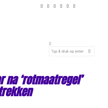
ar na ‘rotmaatregel’
 trekken