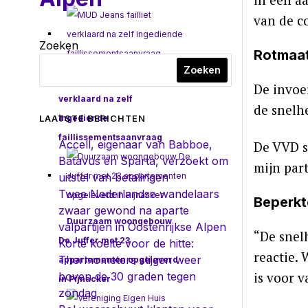
van de co
Zoeken
Rotmaat
Zoeken
MUD Jeans failliet
De invoe
verklaard na zelf
de snelh
ingediende
LAATSTE BERICHTEN
faillissementsaanvraag
Accell, eigenaar van Babboe,
De VVD sp
Batavus en Sparta, verzoekt om
mijn par
uitstel van betalingen
Twee Nederlandse wandelaars
Beperkt
zwaar gewond na aparte
Duurzaam woongebouw
valpartijen in Oostenrijkse Alpen
“De snelh
De Juffer met 23
Korte koelte voor de hitte:
reactie.
Thermometers stijgen weer
appartementen opgeleverd
is voor 
boven de 30 graden tegen
in Pijnacker
zondag