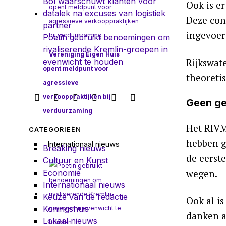
Bol waarschuwt klanten voor
Ook is er
datalek na excuses van logistiek
Deze con
partner
ingevoer
Poetin gebruikt benoemingen om
rivaliserende Kremlin-groepen in
Vereniging Eigen Huis
Rijkswat
evenwicht te houden
opent meldpunt voor
theoreti
agressieve
verkooppraktijken bij
Geen ge
verduurzaming
Het RIVM
CATEGORIEËN
hebben g
Internationaal nieuws
Breaking nieuws
de eerst
Cultuur en Kunst
wegen.
Economie
Internationaal nieuws
Keuze van de redactie
Ook al is
Koningshuis
danken a
Lokaal nieuws