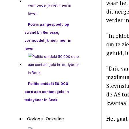
waar het 
dit nerg
verder i
Potvis aangespoeld op
strand bij Renesse,
“In oktob
vermoedelijk niet meer in
om te zie
leven
geluid, l
“Drie van
maximums
Politie ontdekt 50.000
Stevinsl
euro aan contant geld in
de A6 tu
teddybeer in Beek
kwartaal
Het gaat
Oorlog in Oekraïne