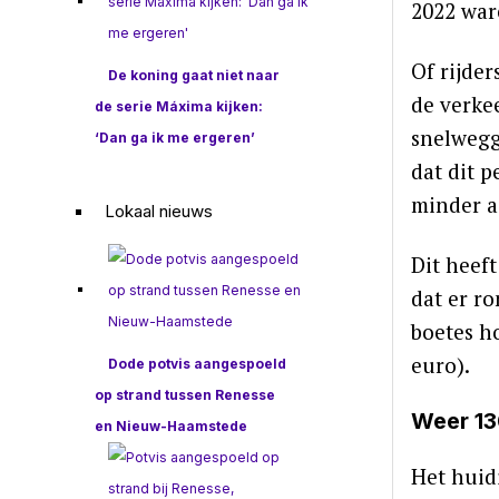
2022 war
Of rijder
De koning gaat niet naar
de verke
de serie Máxima kijken:
snelwegge
‘Dan ga ik me ergeren’
dat dit p
minder a
Lokaal nieuws
Dit heef
dat er ro
boetes h
euro).
Dode potvis aangespoeld
op strand tussen Renesse
Weer 1
en Nieuw-Haamstede
Het huid