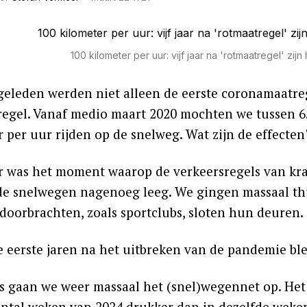
100 kilometer per uur: vijf jaar na 'rotmaatregel' zij
r geleden werden niet alleen de eerste coronamaatr
regel. Vanaf medio maart 2020 mochten we tussen 6.
r per uur rijden op de snelweg. Wat zijn de effecte
r was het moment waarop de verkeersregels van kr
de snelwegen nagenoeg leeg. We gingen massaal th
d doorbrachten, zoals sportclubs, sloten hun deuren.
e eerste jaren na het uitbreken van de pandemie ble
s gaan we weer massaal het (snel)wegennet op. Het
antal weken van 2024 drukker dan in dezelfde weken 