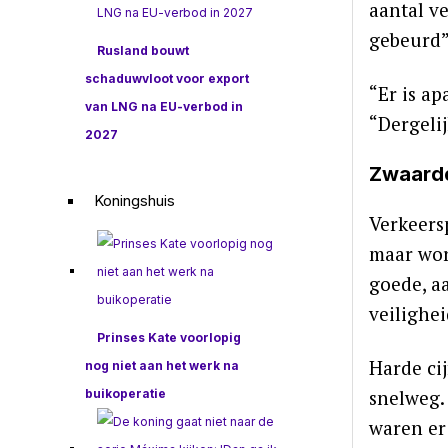
aantal ve
gebeurd”
Rusland bouwt
schaduwvloot voor export
“Er is a
van LNG na EU-verbod in
“Dergeli
2027
Zwaarde
Koningshuis
Verkeers
maar wor
goede, a
veilighei
Prinses Kate voorlopig
Harde cij
nog niet aan het werk na
snelweg. 
buikoperatie
waren er 