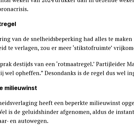
ronacrisis.
regel
ring van de snelheidsbeperking had alles te maken m
eid te verlagen, zou er meer ‘stikstofruimte’ vrijk
rak destijds van een ‘rotmaatregel.’ Partijleider Ma
tij wel opheffen.” Desondanks is de regel dus wel i
e milieuwinst
eidsverlaging heeft een beperkte milieuwinst opgele
 Wel is de geluidshinder afgenomen, aldus de instan
vaar- en autowegen.