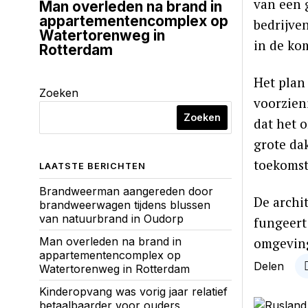
van een 
Man overleden na brand in
appartementencomplex op
bedrijve
Watertorenweg in
in de ko
Rotterdam
Het plan
Zoeken
voorzien
Zoeken
dat het 
grote dak
toekomst
LAATSTE BERICHTEN
Brandweerman aangereden door
De archi
brandweerwagen tijdens blussen
van natuurbrand in Oudorp
fungeert 
omgeving
Man overleden na brand in
appartementencomplex op
Delen
Watertorenweg in Rotterdam
Kinderopvang was vorig jaar relatief
betaalbaarder voor ouders