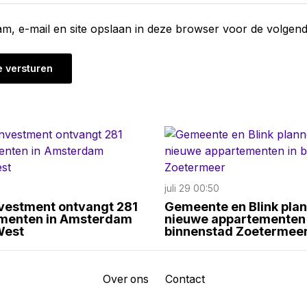
am, e-mail en site opslaan in deze browser voor de volgend
juli 29 00:50
nvestment ontvangt 281
Gemeente en Blink pla
menten in Amsterdam
nieuwe appartementen 
West
binnenstad Zoetermee
Over ons
Contact