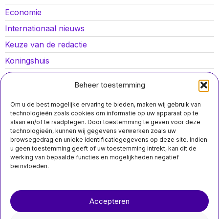
Economie
Internationaal nieuws
Keuze van de redactie
Koningshuis
Lokaal nieuws
Beheer toestemming
Oorlog in Oekraïne
Om u de best mogelijke ervaring te bieden, maken wij gebruik van
Opinies
technologieën zoals cookies om informatie op uw apparaat op te
slaan en/of te raadplegen. Door toestemming te geven voor deze
Politiek
technologieën, kunnen wij gegevens verwerken zoals uw
browsegedrag en unieke identificatiegegevens op deze site. Indien
Sport
MIS HET NIET
u geen toestemming geeft of uw toestemming intrekt, kan dit de
werking van bepaalde functies en mogelijkheden negatief
Nederlandse
beïnvloeden.
woningmarkt bereikt
recordhoogte van
Over ons
Contact
75.000 verkopen in
Q4 terwijl
overbiedingen
Accepteren
nieuwsimpuls.online
afnemen
Nederlandse