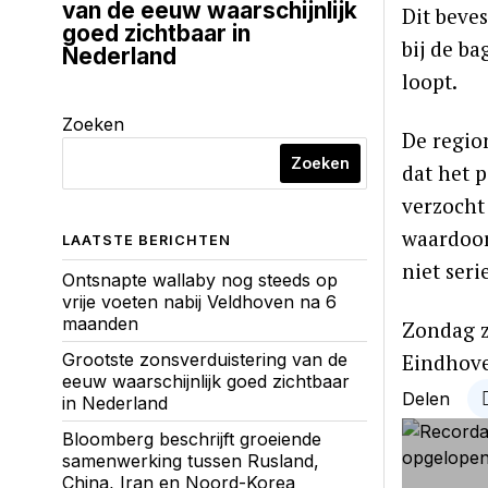
van de eeuw waarschijnlijk
Dit beve
goed zichtbaar in
bij de b
Nederland
loopt.
Zoeken
De regio
Zoeken
dat het 
verzocht
waardoor
LAATSTE BERICHTEN
niet ser
Ontsnapte wallaby nog steeds op
vrije voeten nabij Veldhoven na 6
maanden
Zondag z
Eindhove
Grootste zonsverduistering van de
eeuw waarschijnlijk goed zichtbaar
Delen
in Nederland
Bloomberg beschrijft groeiende
samenwerking tussen Rusland,
China, Iran en Noord-Korea