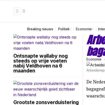
Breaking nieuws
Politiek
Economie
Inte
Arbe
baga
Ontsnapte wallaby nog
Economie
steeds op vrije voeten
nabij Veldhoven na 6
maanden
Arbeidsinsp
De Neder
bagageafh
waarschu
Grootste zonsverduistering